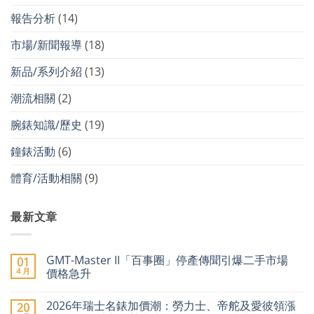
報告分析
(14)
市場/新聞報導
(18)
新品/系列介紹
(13)
潮流相關
(2)
腕錶知識/歷史
(19)
鐘錶活動
(6)
體育/活動相關
(9)
最新文章
GMT-Master II「百事圈」停產傳聞引爆二手市場
01
4 月
價格急升
在
尚
〈GMT-
無
2026年瑞士名錶加價潮：勞力士、帝舵及愛彼領漲
20
Master
留