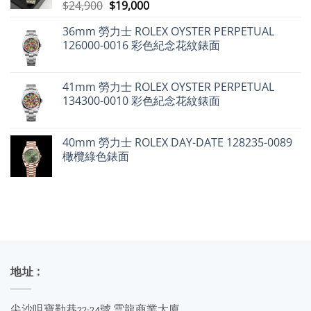
值，
原
目
$
24,900
$
19,000
但
始
前
百
達
36mm 勞力士 ROLEX OYSTER PERPETUAL
價
價
翡
126000-0016 彩色紀念花紋錶面
麗
格：
格：
不
$24,900。
$19,000。
升
反
跌〉
41mm 勞力士 ROLEX OYSTER PERPETUAL
中
134300-0010 彩色紀念花紋錶面
40mm 勞力士 ROLEX DAY-DATE 128235-0089
橄欖綠色錶面
地址 :
尖沙咀寶勒巷22-24號 雲龍商業大廈