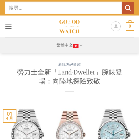
Skip
搜
to
尋
content
關
鍵
0
字:
繁體中文
新品/系列介紹
勞力士全新「Land-Dweller」腕錶登
場：向陸地探險致敬
01
4 月