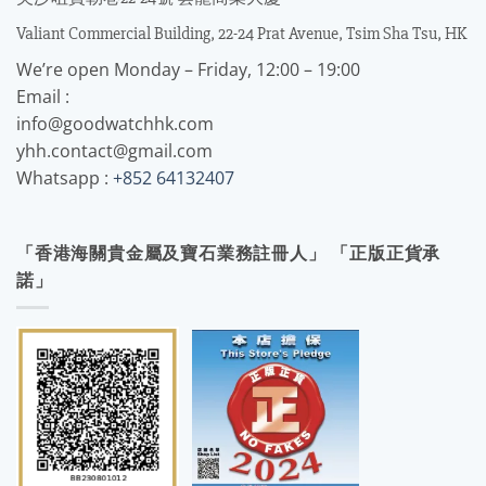
Valiant Commercial Building, 22-24 Prat Avenue, Tsim Sha Tsu, HK
We’re open Monday – Friday, 12:00 – 19:00
Email :
info@goodwatchhk.com
yhh.contact@gmail.com
Whatsapp :
+852 64132407
「香港海關貴金屬及寶石業務註冊人」 「正版正貨承
諾」