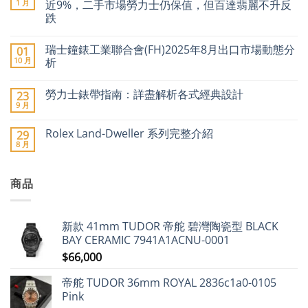
II「百
言
1 月
近9%，二手市場勞力士仍保值，但百達翡麗不升反
事
跌
圈」
停
在
尚
產
〈2026
無
傳
瑞士鐘錶工業聯合會(FH)2025年8月出口市場動態分
01
年
留
聞
瑞
言
10 月
析
引
士
爆
名
在
尚
二
錶
〈瑞
無
手
勞力士錶帶指南：詳盡解析各式經典設計
23
加
士
留
市
價
鐘
言
9 月
場
在
尚
潮：
錶
價
〈勞
無
勞
工
格
力
留
力
業
Rolex Land-Dweller 系列完整介紹
29
急
士
言
士、
聯
8 月
升〉
錶
在
帝
合
尚
中
帶
〈Rolex
舵
會
無
指
Land-
及
(FH)2025
留
南：
Dweller
愛
年
言
詳
商品
系
彼
8
盡
列
領
月
解
完
漲
出
析
整
近
口
各
介
9%，
市
新款 41mm TUDOR 帝舵 碧灣陶瓷型 BLACK
式
紹〉
二
場
經
中
手
動
BAY CERAMIC 7941A1ACNU-0001
典
市
態
設
$
66,000
場
分
計〉
勞
析〉
中
力
中
帝舵 TUDOR 36mm ROYAL 2836c1a0-0105
士
仍
Pink
保