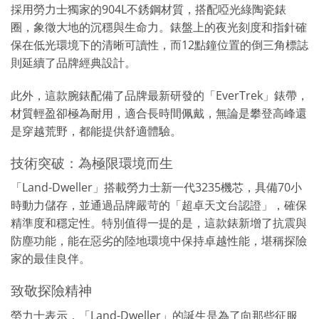
採用勞力士獨家的
904L不銹鋼材質
，搭配啞光綠陶瓷錶
圈，象徵大地的沉穩與生命力。錶盤上的夜光刻度和指針確
保在低光環境下的清晰可讀性，而12點鐘位置的倒三角標誌
則延續了品牌經典設計。
此外，這款腕錶配備了品牌最新研發的「EverTrek」錶帶，
材質輕盈卻極為耐用，適合長時間佩戴，無論是攀登高峰還
是穿越荒野，都能提供舒適體驗。
技術突破：為極限環境而生
「Land-Dweller」搭載勞力士新一代
3235機芯
，具備70小
時動力儲存，並通過品牌嚴苛的「超卓天文台認證」，確保
精準度和穩定性。特別值得一提的是，這款錶新增了抗震與
防塵功能，能在惡劣的陸地環境中保持卓越性能，堪稱探險
家的最佳良伴。
致敬探險精神
勞力士表示，「Land-Dweller」的誕生是為了向那些征服