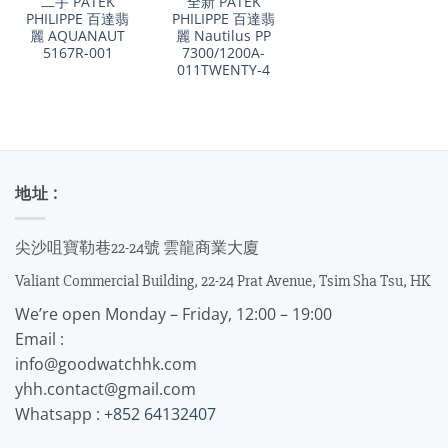
二手 PATEK
全新 PATEK
PHILIPPE 百達翡
PHILIPPE 百達翡
麗 AQUANAUT
麗 Nautilus PP
5167R-001
7300/1200A-
011TWENTY-4
地址 :
尖沙咀寶勒巷22-24號 雲龍商業大廈
Valiant Commercial Building, 22-24 Prat Avenue, Tsim Sha Tsu, HK
We’re open Monday – Friday, 12:00 – 19:00
Email :
info@goodwatchhk.com
yhh.contact@gmail.com
Whatsapp :
+852 64132407