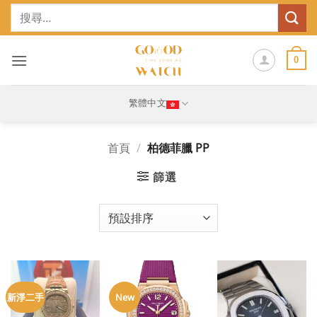
Skip
搜
to
尋
content
關
鍵
0
字:
繁體中文
首頁
/
柏德菲臘 PP
篩選
新淨二手
New