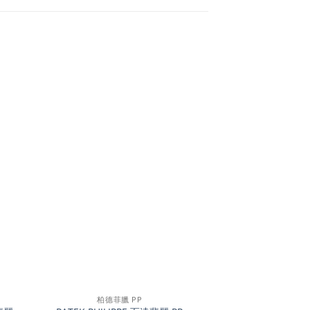
+
柏德菲臘 PP