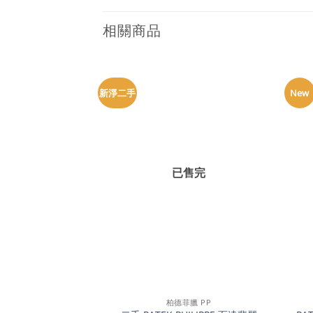
相關商品
新淨二手
New
已售完
+
+
柏德菲臘 PP