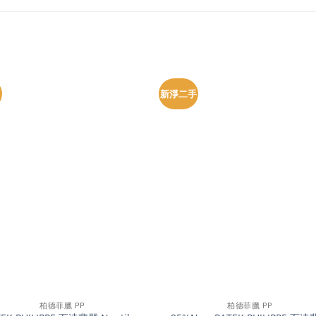
新淨二手
+
柏德菲臘 PP
柏德菲臘 PP