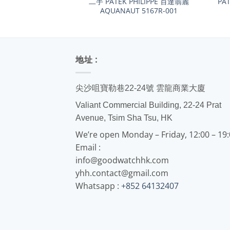
二手 PATEK PHILIPPE 百達翡麗
PA
AQUANAUT 5167R-001
地址 :
尖沙咀寶勒巷22-24號 雲龍商業大廈
Valiant Commercial Building, 22-24 Prat
Avenue, Tsim Sha Tsu, HK
We’re open Monday – Friday, 12:00 – 19
Email :
info@goodwatchhk.com
yhh.contact@gmail.com
Whatsapp :
+852 64132407