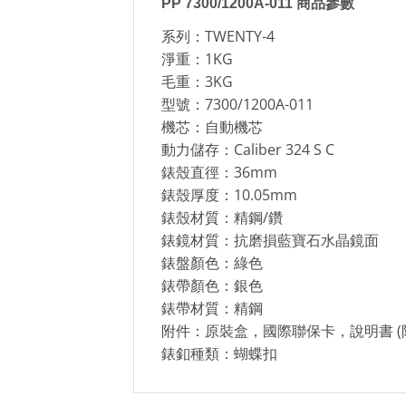
PP 7300/1200A-011 商品參數
系列：TWENTY-4
淨重：1KG
毛重：3KG
型號：7300/1200A-011
機芯：自動機芯
動力儲存：Caliber 324 S C
錶殼直徑：36mm
錶殼厚度：10.05mm
錶殼材質：精鋼/鑽
錶鏡材質：抗磨損藍寶石水晶鏡面
錶盤顏色：綠色
錶帶顏色：銀色
錶帶材質：精鋼
附件：原裝盒，國際聯保卡，說明書 (
錶釦種類：蝴蝶扣