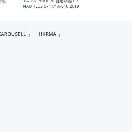
達翡麗
PATEK PHILIPPE 百達翡麗 PP
NAUTILUS 5711/1A-010 2019
CAROUSELL 」「 HKRMA 」