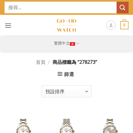
Skip
搜
to
尋
content
關
鍵
0
字:
繁體中文
首頁
/
商品標籤為 “278273”
篩選