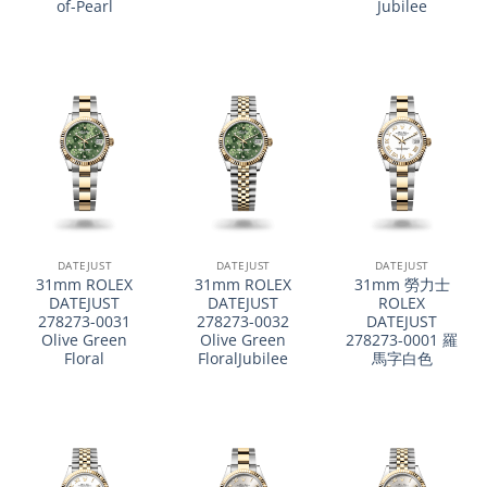
of-Pearl
Jubilee
DATEJUST
DATEJUST
DATEJUST
31mm ROLEX
31mm ROLEX
31mm 勞力士
DATEJUST
DATEJUST
ROLEX
278273-0031
278273-0032
DATEJUST
Olive Green
Olive Green
278273-0001 羅
Floral
FloralJubilee
馬字白色