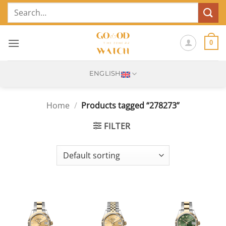
Skip
Search
to
for:
content
0
ENGLISH
Home
/
Products tagged “278273”
FILTER