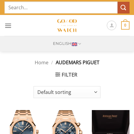
Skip
Search
to
for:
content
0
ENGLISH
Home
/
AUDEMARS PIGUET
FILTER