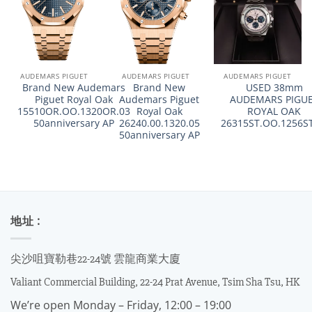
AUDEMARS PIGUET
AUDEMARS PIGUET
AUDEMARS PIGUET
Brand New Audemars
Brand New
USED 38mm
Piguet Royal Oak
Audemars Piguet
AUDEMARS PIGU
15510OR.OO.1320OR.03
Royal Oak
ROYAL OAK
50anniversary AP
26240.00.1320.05
26315ST.OO.1256ST
50anniversary AP
地址 :
尖沙咀寶勒巷22-24號 雲龍商業大廈
Valiant Commercial Building, 22-24 Prat Avenue, Tsim Sha Tsu, HK
We’re open Monday – Friday, 12:00 – 19:00