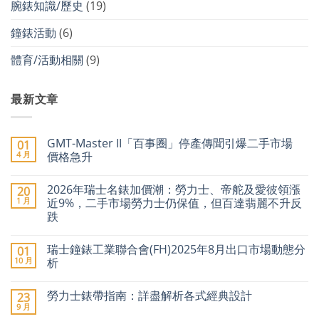
腕錶知識/歷史
(19)
鐘錶活動
(6)
體育/活動相關
(9)
最新文章
GMT-Master II「百事圈」停產傳聞引爆二手市場
01
4 月
價格急升
在
尚
〈GMT-
無
2026年瑞士名錶加價潮：勞力士、帝舵及愛彼領漲
20
Master
留
II「百
言
1 月
近9%，二手市場勞力士仍保值，但百達翡麗不升反
事
跌
圈」
停
在
尚
產
〈2026
無
傳
瑞士鐘錶工業聯合會(FH)2025年8月出口市場動態分
01
年
留
聞
瑞
言
10 月
析
引
士
爆
名
在
尚
二
錶
〈瑞
無
手
勞力士錶帶指南：詳盡解析各式經典設計
23
加
士
留
市
價
鐘
言
9 月
場
在
尚
潮：
錶