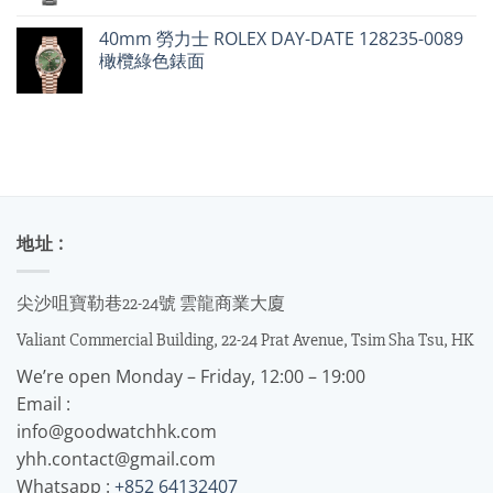
40mm 勞力士 ROLEX DAY-DATE 128235-0089
橄欖綠色錶面
地址 :
尖沙咀寶勒巷22-24號 雲龍商業大廈
Valiant Commercial Building, 22-24 Prat Avenue, Tsim Sha Tsu, HK
We’re open Monday – Friday, 12:00 – 19:00
Email :
info@goodwatchhk.com
yhh.contact@gmail.com
Whatsapp :
+852 64132407