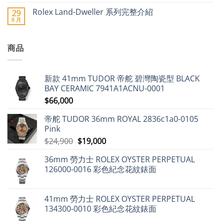
價
〈勞
無
勞
工
格
力
留
力
業
Rolex Land-Dweller 系列完整介紹
29
急
士
言
士、
聯
8 月
升〉
錶
在
帝
合
尚
中
帶
〈Rolex
舵
會
無
指
Land-
及
(FH)2025
留
南：
Dweller
愛
年
言
詳
商品
系
彼
8
盡
列
領
月
解
完
漲
出
析
整
近
口
各
介
9%，
市
新款 41mm TUDOR 帝舵 碧灣陶瓷型 BLACK
式
紹〉
二
場
經
中
手
動
BAY CERAMIC 7941A1ACNU-0001
典
市
態
設
$
66,000
場
分
計〉
勞
析〉
中
力
中
帝舵 TUDOR 36mm ROYAL 2836c1a0-0105
士
仍
Pink
保
值，
原
目
$
24,900
$
19,000
但
始
前
百
達
36mm 勞力士 ROLEX OYSTER PERPETUAL
價
價
翡
126000-0016 彩色紀念花紋錶面
麗
格：
格：
不
$24,900。
$19,000。
升
反
跌〉
41mm 勞力士 ROLEX OYSTER PERPETUAL
中
134300-0010 彩色紀念花紋錶面