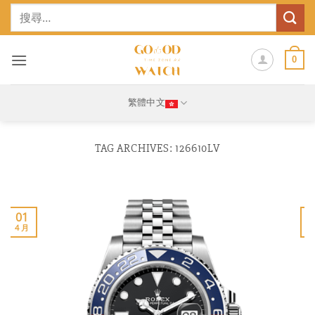
Skip
搜
to
尋
content
關
鍵
0
字:
繁體中文
TAG ARCHIVES:
126610LV
01
4 月
1