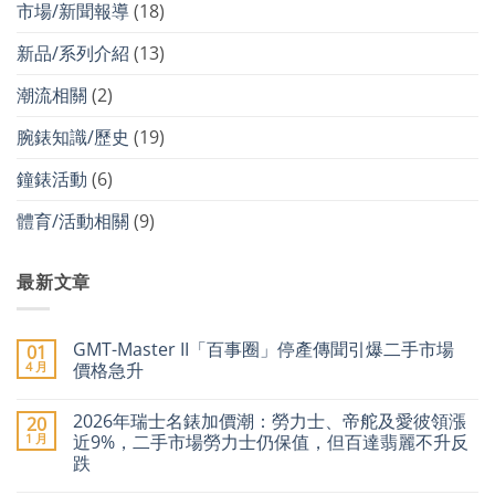
市場/新聞報導
(18)
新品/系列介紹
(13)
潮流相關
(2)
腕錶知識/歷史
(19)
鐘錶活動
(6)
體育/活動相關
(9)
最新文章
GMT-Master II「百事圈」停產傳聞引爆二手市場
01
4 月
價格急升
在
尚
〈GMT-
無
2026年瑞士名錶加價潮：勞力士、帝舵及愛彼領漲
20
Master
留
II「百
言
1 月
近9%，二手市場勞力士仍保值，但百達翡麗不升反
事
跌
圈」
停
在
尚
產