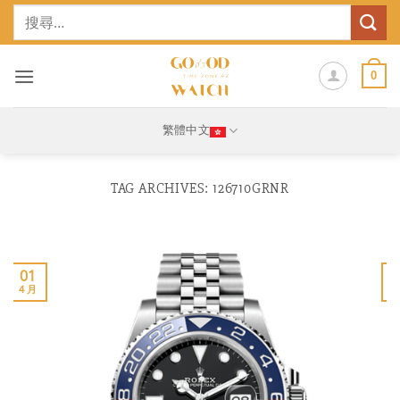
Skip
搜
to
尋
content
關
鍵
0
字:
繁體中文
TAG ARCHIVES:
126710GRNR
01
4 月
1