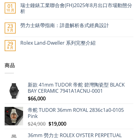
〈2026
無
傳
瑞士鐘錶工業聯合會(FH)2025年8月出口市場動態分
01
年
留
聞
瑞
言
10 月
析
引
士
爆
名
在
尚
二
錶
〈瑞
無
手
勞力士錶帶指南：詳盡解析各式經典設計
23
加
士
留
市
價
鐘
言
9 月
場
在
尚
潮：
錶
價
〈勞
無
勞
工
格
力
留
力
業
Rolex Land-Dweller 系列完整介紹
29
急
士
言
士、
聯
8 月
升〉
錶
在
帝
合
尚
中
帶
〈Rolex
舵
會
無
指
Land-
及
(FH)2025
留
南：
Dweller
愛
年
言
詳
商品
系
彼
8
盡
列
領
月
解
完
漲
出
析
整
近
口
各
介
9%，
市
新款 41mm TUDOR 帝舵 碧灣陶瓷型 BLACK
式
紹〉
二
場
經
中
手
動
BAY CERAMIC 7941A1ACNU-0001
典
市
態
設
$
66,000
場
分
計〉
勞
析〉
中
力
中
帝舵 TUDOR 36mm ROYAL 2836c1a0-0105
士
仍
Pink
保
值，
原
目
$
24,900
$
19,000
但
始
前
百
達
36mm 勞力士 ROLEX OYSTER PERPETUAL
價
價
翡