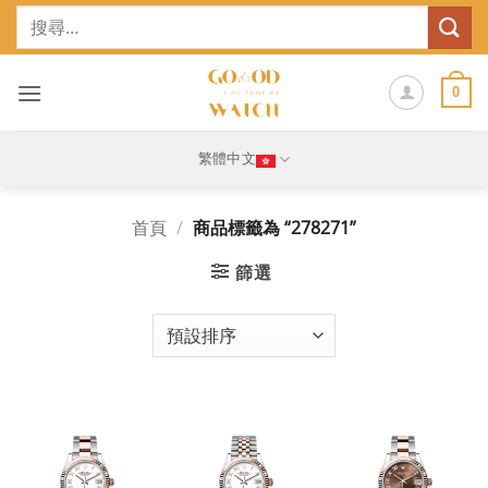
Skip
搜
to
尋
content
關
鍵
0
字:
繁體中文
首頁
/
商品標籤為 “278271”
篩選