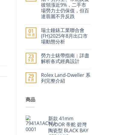
事
彼領漲近9%，二手市
圈」
停
場勞力士仍保值，但百
產
達翡麗不升反跌
傳
聞
在
尚
引
〈2026
無
爆
瑞士鐘錶工業聯合會
01
年
留
二
瑞
言
10 月
(FH)2025年8月出口市
手
士
市
場動態分析
名
場
錶
在
尚
價
加
〈瑞
無
格
價
勞力士錶帶指南：詳盡
23
士
留
急
潮：
鐘
言
9 月
升〉
解析各式經典設計
勞
錶
中
力
工
在
尚
士、
業
〈勞
無
帝
Rolex Land-Dweller 系
29
聯
力
留
舵
合
士
言
8 月
列完整介紹
及
會
錶
愛
(FH)2025
帶
在
尚
彼
年
指
〈Rolex
無
領
8
南：
Land-
留
漲
商品
月
詳
Dweller
言
近
出
盡
系
9%，
口
解
列
二
市
析
完
手
場
各
整
市
新款 41mm
動
式
介
場
態
經
紹〉
TUDOR 帝舵 碧灣
勞
分
典
中
力
陶瓷型 BLACK BAY
析〉
設
士
中
計〉