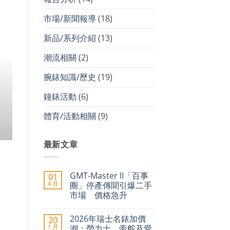
市場/新聞報導
(18)
新品/系列介紹
(13)
勞力士 價格 市場/新
2026年瑞士名錶加價潮：勞
潮流相關
(2)
9%，二手市場勞力士仍保值
腕錶知識/歷史
(19)
進入2026年，奢侈品市場迎
鐘錶活動
(6)
CONTINUE READ
體育/活動相關
(9)
最新文章
GMT-Master II「百事
01
4 月
圈」停產傳聞引爆二手
市場 價格急升
在
尚
〈GMT-
無
2026年瑞士名錶加價
20
Master
留
II「百
言
1 月
潮：勞力士、帝舵及愛