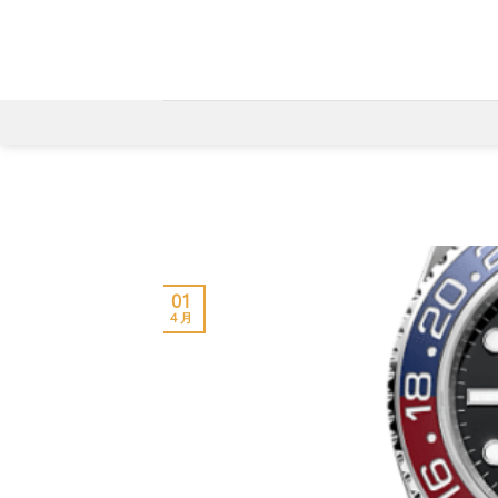
Skip
to
content
01
4 月