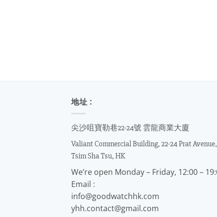
地址 :
尖沙咀寶勒巷22-24號 雲龍商業大廈
Valiant Commercial Building, 22-24 Prat Avenue,
Tsim Sha Tsu, HK
We’re open Monday – Friday, 12:00 – 19
Email :
info@goodwatchhk.com
yhh.contact@gmail.com