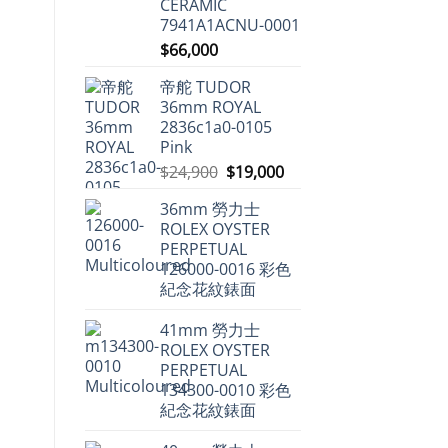
CERAMIC
仍
中
保
7941A1ACNU-0001
值，
但
$
66,000
百
達
翡
帝舵 TUDOR
麗
36mm ROYAL
不
升
2836c1a0-0105
反
Pink
跌〉
中
原
目
$
24,900
$
19,000
始
前
36mm 勞力士
價
價
ROLEX OYSTER
格：
格：
PERPETUAL
$24,900。
$19,000。
126000-0016 彩色
紀念花紋錶面
41mm 勞力士
ROLEX OYSTER
PERPETUAL
134300-0010 彩色
紀念花紋錶面