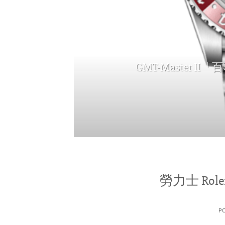
GMT-Master
勞力士 Rolex
P