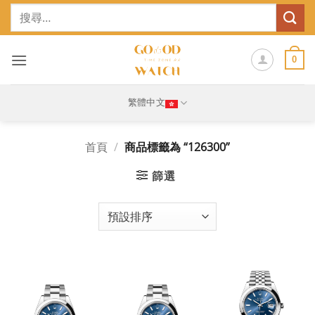
Skip
搜
to
尋
content
關
鍵
0
字:
繁體中文
首頁
/
商品標籤為 “126300”
篩選