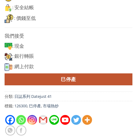
: 安全結帳
: 價錢至低
我們接受
: 現金
: 銀行轉賬
: 網上付款
巳停產
分類:
日誌系列 Datejust 41
標籤:
126300
,
巳停產
,
市場熱炒