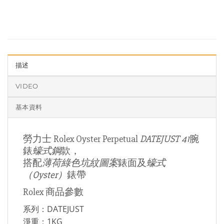
描述
VIDEO
基本資料
勞力士 Rolex Oyster Perpetual
DATEJUST 41
腕
錶
蠔式鋼
款，
搭配
薄荷綠色坑紋圖案
錶面及
蠔式
（Oyster）
錶帶
Rolex 商品參數
系列：DATEJUST
淨重：1KG