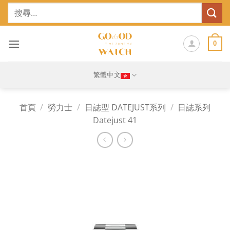
Skip
搜
to
尋
content
關
鍵
0
字:
繁體中文
首頁
/
勞力士
/
日誌型 DATEJUST系列
/
日誌系列
Datejust 41