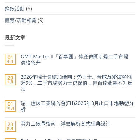
鐘錶活動
(6)
體育/活動相關
(9)
最新文章
GMT-Master II「百事圈」停產傳聞引爆二手市場
01
4 月
價格急升
在
尚
〈GMT-
無
2026年瑞士名錶加價潮：勞力士、帝舵及愛彼領漲
20
Master
留
II「百
言
1 月
近9%，二手市場勞力士仍保值，但百達翡麗不升反
事
跌
圈」
停
在
尚
產
〈2026
無
傳
瑞士鐘錶工業聯合會(FH)2025年8月出口市場動態分
01
年
留
聞
瑞
言
10 月
析
引
士
爆
名
在
尚
二
錶
〈瑞
無
手
勞力士錶帶指南：詳盡解析各式經典設計
23
加
士
留
市
價
鐘
言
9 月
場
在
尚
潮：
錶
價
〈勞
無
勞
工
格
力
留
力
業