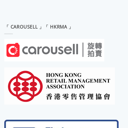
「 CAROUSELL 」「 HKRMA 」