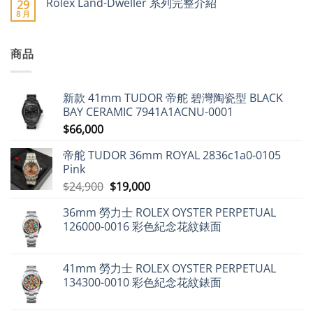
Rolex Land-Dweller 系列完整介紹
29
急
士
言
士、
聯
8 月
升〉
錶
在
帝
合
尚
中
帶
〈Rolex
舵
會
無
指
Land-
及
(FH)2025
留
南：
Dweller
愛
年
言
詳
商品
系
彼
8
盡
列
領
月
解
完
漲
出
析
整
近
口
各
介
9%，
市
新款 41mm TUDOR 帝舵 碧灣陶瓷型 BLACK
式
紹〉
二
場
經
中
手
動
BAY CERAMIC 7941A1ACNU-0001
典
市
態
設
$
66,000
場
分
計〉
勞
析〉
中
力
中
帝舵 TUDOR 36mm ROYAL 2836c1a0-0105
士
仍
Pink
保
值，
原
目
$
24,900
$
19,000
但
始
前
百
達
36mm 勞力士 ROLEX OYSTER PERPETUAL
價
價
翡
126000-0016 彩色紀念花紋錶面
麗
格：
格：
不
$24,900。
$19,000。
升
反
跌〉
41mm 勞力士 ROLEX OYSTER PERPETUAL
中
134300-0010 彩色紀念花紋錶面