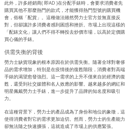
此外，許多經銷商( 即AD )在分配手錶時，會要求消費者先
購買其他不那麼熱門的款式，才能獲得熱門型號的購買機
會，俗稱「配貨」。這種做法雖然勞力士官方並無直接反
對，但卻讓許多消費者感到困惑和挫折。市場上出現這樣的
「配錶文化」讓人們不得不轉投去炒價市場，以高於定價購
買心儀的手錶。
供需失衡的背後
勞力士缺貨現象的根本原因在於供需失衡。隨著全球對奢侈
品的需求增加，特別是在疫情後的復甦階段，消費者對高端
手錶的渴望愈發強烈。這一需求的上升不僅來自於經濟的復
甦，還受到社交媒體和名人效應的影響。越來越多的網紅和
明星佩戴勞力士手錶，進一步提升了品牌的知名度和吸引
力。
在這種背景下，勞力士的產品成為了身份和地位的象徵，這
使得消費者對它的需求更加迫切。然而，勞力士的生產能力
卻無法隨之快速擴張，這就造成了市場上的供應緊張。