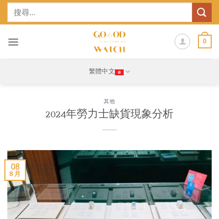
Skip
搜
to
尋
content
關
鍵
0
字:
繁體中文
其他
2024年勞力士缺貨現象分析
08
8 月