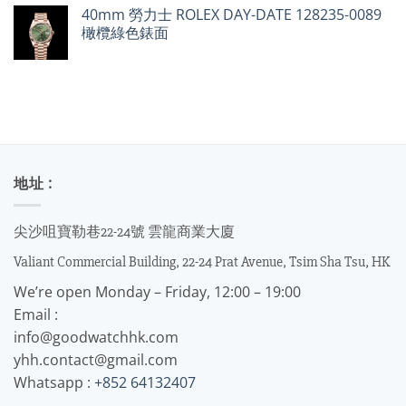
40mm 勞力士 ROLEX DAY-DATE 128235-0089
橄欖綠色錶面
地址 :
尖沙咀寶勒巷22-24號 雲龍商業大廈
Valiant Commercial Building, 22-24 Prat Avenue, Tsim Sha Tsu, HK
We’re open Monday – Friday, 12:00 – 19:00
Email :
info@goodwatchhk.com
yhh.contact@gmail.com
Whatsapp :
+852 64132407