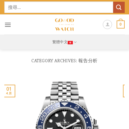
Skip
搜
to
尋
content
關
鍵
0
字:
繁體中文
CATEGORY ARCHIVES:
報告分析
01
4 月
1