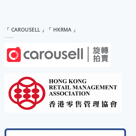
「 CAROUSELL 」「 HKRMA 」