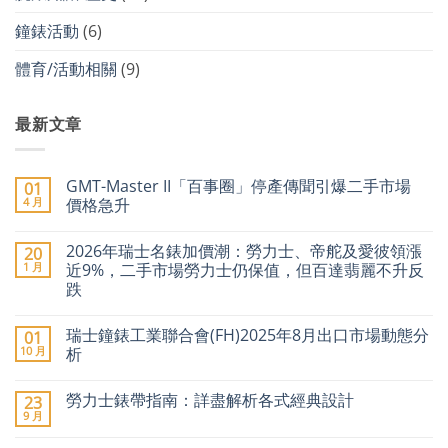
鐘錶活動
(6)
體育/活動相關
(9)
最新文章
GMT-Master II「百事圈」停產傳聞引爆二手市場
01
4 月
價格急升
在
尚
〈GMT-
無
2026年瑞士名錶加價潮：勞力士、帝舵及愛彼領漲
20
Master
留
II「百
言
1 月
近9%，二手市場勞力士仍保值，但百達翡麗不升反
事
跌
圈」
停
在
尚
產
〈2026
無
傳
瑞士鐘錶工業聯合會(FH)2025年8月出口市場動態分
01
年
留
聞
瑞
言
10 月
析
引
士
爆
名
在
尚
二
錶
〈瑞
無
手
勞力士錶帶指南：詳盡解析各式經典設計
23
加
士
留
市
價
鐘
言
9 月
場
在
尚
潮：
錶
價
〈勞
無
勞
工
格
力
留