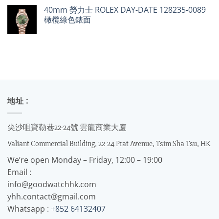
40mm 勞力士 ROLEX DAY-DATE 128235-0089
橄欖綠色錶面
地址 :
尖沙咀寶勒巷22-24號 雲龍商業大廈
Valiant Commercial Building, 22-24 Prat Avenue, Tsim Sha Tsu, HK
We’re open Monday – Friday, 12:00 – 19:00
Email :
info@goodwatchhk.com
yhh.contact@gmail.com
Whatsapp :
+852 64132407