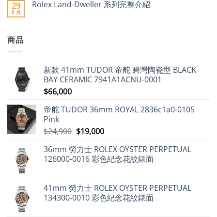
力
業
Rolex Land-Dweller 系列完整介紹
29
急
士
言
士、
聯
8 月
升〉
錶
在
帝
合
尚
中
帶
〈Rolex
舵
會
無
指
Land-
及
(FH)2025
留
南：
Dweller
愛
年
言
詳
商品
系
彼
8
盡
列
領
月
解
完
漲
出
析
整
近
口
各
介
9%，
市
新款 41mm TUDOR 帝舵 碧灣陶瓷型 BLACK
式
紹〉
二
場
經
中
手
動
BAY CERAMIC 7941A1ACNU-0001
典
市
態
設
$
66,000
場
分
計〉
勞
析〉
中
力
中
帝舵 TUDOR 36mm ROYAL 2836c1a0-0105
士
仍
Pink
保
值，
原
目
$
24,900
$
19,000
但
始
前
百
達
36mm 勞力士 ROLEX OYSTER PERPETUAL
價
價
翡
126000-0016 彩色紀念花紋錶面
麗
格：
格：
不
$24,900。
$19,000。
升
反
跌〉
41mm 勞力士 ROLEX OYSTER PERPETUAL
中
134300-0010 彩色紀念花紋錶面