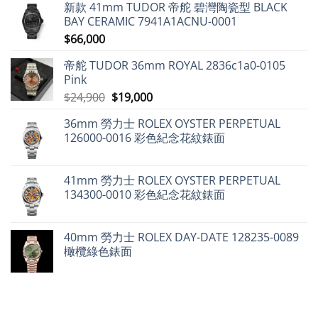
新款 41mm TUDOR 帝舵 碧灣陶瓷型 BLACK
式
紹〉
二
場
經
中
手
動
BAY CERAMIC 7941A1ACNU-0001
典
市
態
設
$
66,000
場
分
計〉
勞
析〉
中
力
中
帝舵 TUDOR 36mm ROYAL 2836c1a0-0105
士
仍
Pink
保
值，
原
目
$
24,900
$
19,000
但
始
前
百
達
36mm 勞力士 ROLEX OYSTER PERPETUAL
價
價
翡
126000-0016 彩色紀念花紋錶面
麗
格：
格：
不
$24,900。
$19,000。
升
反
跌〉
41mm 勞力士 ROLEX OYSTER PERPETUAL
中
134300-0010 彩色紀念花紋錶面
40mm 勞力士 ROLEX DAY-DATE 128235-0089
橄欖綠色錶面