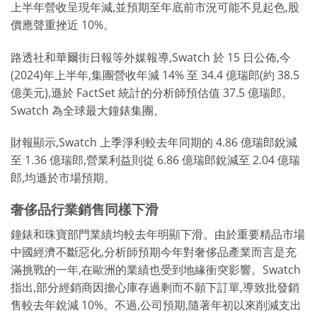
上半年營收呈現年減,並預期至年底前市況可能不見起色,股
價應聲重挫近 10%。
路透社和華爾街日報等外媒報導,Swatch 於 15 日公佈,今
(2024)年上半年,集團營收年減 14% 至 34.4 億瑞郎(約 38.5
億美元),遜於 FactSet 統計的分析師預估值 37.5 億瑞郎。
Swatch 為全球最大鐘錶集團。
財報顯示,Swatch 上季淨利較去年同期的 4.86 億瑞郎銳減
至 1.36 億瑞郎,營業利益則從 6.86 億瑞郎銳減至 2.04 億瑞
郎,均遜於市場預期。
奢侈品行業銷售同樣下滑
鐘錶和珠寶部門業績均較去年明顯下滑。由於重要精品市場
中國經濟不斷惡化,分析師預期今年對奢侈品產業而言是充
滿挑戰的一年,在歐洲的業績也受到地緣衝突影響。Swatch
指出,部分經銷商因擔心庫存過剩而不願下訂單,導致批發銷
售較去年銳減 10%。不過,公司預期,隨著年初以來削減支出