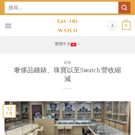
Skip
搜
to
尋
content
關
鍵
0
字:
繁體中文
其他
奢侈品鐘錶、珠寶以至Swatch 營收縮
減
17
7 月