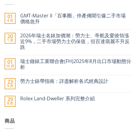
GMT-Master II「百事圈」停產傳聞引爆二手市場
01
4 月
價格急升
在
尚
〈GMT-
無
2026年瑞士名錶加價潮：勞力士、帝舵及愛彼領漲
20
Master
留
II「百
言
1 月
近9%，二手市場勞力士仍保值，但百達翡麗不升反
事
跌
圈」
停
在
尚
產
〈2026
無
傳
瑞士鐘錶工業聯合會(FH)2025年8月出口市場動態分
01
年
留
聞
瑞
言
10 月
析
引
士
爆
名
在
尚
二
錶
〈瑞
無
手
勞力士錶帶指南：詳盡解析各式經典設計
23
加
士
留
市
價
鐘
言
9 月
場
在
尚
潮：
錶
價
〈勞
無
勞
工
格
力
留
力
業
Rolex Land-Dweller 系列完整介紹
29
急
士
言
士、
聯
8 月
升〉
錶
在
帝
合
尚
中
帶
〈Rolex
舵
會
無
指
Land-
及
(FH)2025
留
南：
Dweller
愛
年
言
詳
商品
系
彼
8
盡
列
領
月
解
完
漲
出
析
整
近
口
各
介
9%，
市