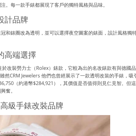
少關注。每一款手錶都展現了客戶的獨特風格與品味。
設計品牌
錶冠和錶圈改為透明，並可以選擇夜空圖案的錶面，設計風格獨
錶的高端選擇
，專注於改裝勞力士（Rolex）錶款，它較為出的名改錶款有與德國
式。雖然CRM Jewelers 他們也曾經展示了一款透明改裝的手錶，吸
,750（約港幣$284,921），其價值是否值得則見仁見智。但
到興奮。
國高級手錶改裝品牌