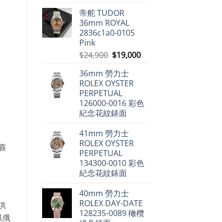
達
翡
帝舵 TUDOR
麗
36mm ROYAL
不
升
2836c1a0-0105
反
Pink
跌〉
中
原
目
$
24,900
$
19,000
始
前
36mm 勞力士
價
價
ROLEX OYSTER
格：
格：
PERPETUAL
$24,900。
$19,000。
126000-0016 彩色
紀念花紋錶面
41mm 勞力士
ROLEX OYSTER
喜
PERPETUAL
134300-0010 彩色
紀念花紋錶面
40mm 勞力士
ROLEX DAY-DATE
供
128235-0089 橄欖
以俄