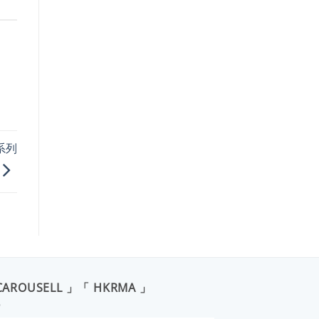
6系列
CAROUSELL 」「 HKRMA 」