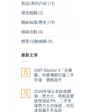
新品/系列介紹
(13)
潮流相關
(2)
腕錶知識/歷史
(19)
鐘錶活動
(6)
體育/活動相關
(9)
最新文章
GMT-Master II「百事
01
4 月
圈」停產傳聞引爆二手
市場 價格急升
在
尚
〈GMT-
無
2026年瑞士名錶加價
20
Master
留
II「百
言
1 月
潮：勞力士、帝舵及愛
事
彼領漲近9%，二手市
圈」
停
場勞力士仍保值，但百
產
達翡麗不升反跌
傳