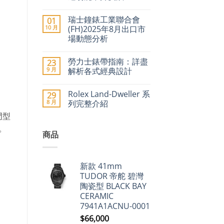
聞
在
尚
引
〈2026
無
爆
瑞士鐘錶工業聯合會
01
年
留
二
瑞
言
10 月
(FH)2025年8月出口市
手
士
市
場動態分析
名
場
錶
在
尚
價
加
〈瑞
無
格
價
勞力士錶帶指南：詳盡
23
士
留
急
潮：
鐘
言
9 月
升〉
解析各式經典設計
勞
錶
中
力
工
在
尚
士、
業
〈勞
無
帝
Rolex Land-Dweller 系
29
聯
力
留
舵
合
士
言
8 月
列完整介紹
及
會
錶
愛
(FH)2025
帶
在
門型
尚
彼
年
指
〈Rolex
無
領
。
8
南：
Land-
留
漲
商品
月
詳
Dweller
言
近
出
盡
系
9%，
口
解
列
二
市
析
完
手
場
各
整
市
新款 41mm
動
式
介
場
態
經
紹〉
TUDOR 帝舵 碧灣
勞
分
典
中
力
陶瓷型 BLACK BAY
析〉
設
士
中
計〉
CERAMIC
仍
中
保
7941A1ACNU-0001
值，
但
$
66,000
百