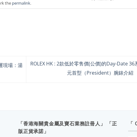
rk the
permalink
.
ROLEX HK : 2款低於零售價(公價)的Day-Date 3
4奧運現場：湯
元首型（President）腕錶介紹
「香港海關貴金屬及寶石業務註冊人」 「正
「 
版正貨承諾」