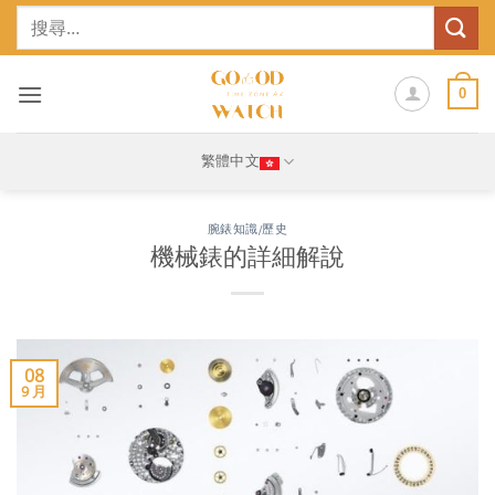
Skip
搜
to
尋
content
關
鍵
0
字:
繁體中文
腕錶知識/歷史
機械錶的詳細解說
08
9 月