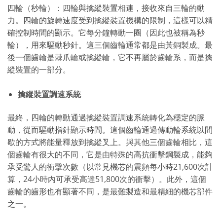
四輪（秒輪）：四輪與擒縱裝置相連，接收來自三輪的動
力。四輪的旋轉速度受到擒縱裝置機構的限制，這樣可以精
確控制時間的顯示。它每分鐘轉動一圈（因此也被稱為秒
輪），用來驅動秒針。這三個齒輪通常都是由黃銅製成。最
後一個齒輪是棘爪輪或擒縱輪，它不再屬於齒輪系，而是擒
縱裝置的一部分。
擒縱裝置調速系統
最終，四輪的轉動通過擒縱裝置調速系統轉化為穩定的脈
動，從而驅動指針顯示時間。這個齒輪通過傳動輪系統以間
歇的方式將能量釋放到擒縱叉上。與其他三個齒輪相比，這
個齒輪有很大的不同，它是由特殊的高抗衝擊鋼製成，能夠
承受驚人的衝擊次數（以常見機芯的震頻每小時21,600次計
算，24小時內可承受高達51,800次的衝擊）。此外，這個
齒輪的齒形也有顯著不同，是最難製造和最精細的機芯部件
之一。