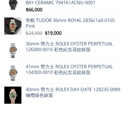
中
手
動
BAY CERAMIC 7941A1ACNU-0001
典
市
態
設
$
66,000
場
分
計〉
勞
析〉
中
力
中
帝舵 TUDOR 36mm ROYAL 2836c1a0-0105
士
仍
Pink
保
值，
原
目
$
24,900
$
19,000
但
始
前
百
達
36mm 勞力士 ROLEX OYSTER PERPETUAL
價
價
翡
126000-0016 彩色紀念花紋錶面
麗
格：
格：
不
$24,900。
$19,000。
升
反
跌〉
41mm 勞力士 ROLEX OYSTER PERPETUAL
中
134300-0010 彩色紀念花紋錶面
40mm 勞力士 ROLEX DAY-DATE 128235-0089
橄欖綠色錶面