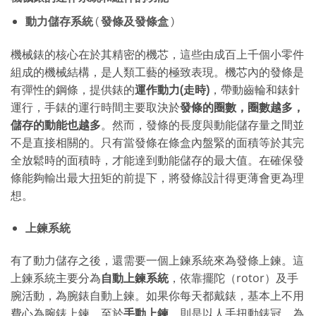
動力儲存系統
(
發條及發條盒
)
機械錶的核心在於其精密的機芯，這些由成百上千個小零件
組成的機械結構，是人類工藝的極致表現。機芯內的發條是
有彈性的鋼條，提供錶的
運作動力(走時)
，帶動齒輪和錶針
運行，手錶的運行時間主要取決於
發條的圈數，圈數越多，
儲存的動能也越多
。然而，發條的長度與動能儲存量之間並
不是直接相關的。只有當發條在條盒內盤緊的面積等於其完
全放鬆時的面積時，才能達到動能儲存的最大值。在確保發
條能夠輸出最大扭矩的前提下，將發條設計得更薄會更為理
想。
上鍊系統
有了動力儲存之後，還需要一個上鍊系統來為發條上鍊。這
上鍊系統主要分為
自動上鍊系統
，依靠擺陀（rotor）及手
腕活動，為腕錶自動上鍊。如果你每天都戴錶，基本上不用
費心為腕錶上鍊。至於
手動上鍊
，則是以人手扭動錶冠，為