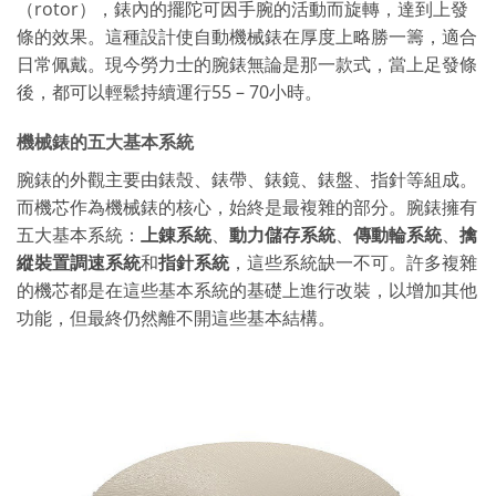
（rotor），錶內的擺陀可因手腕的活動而旋轉，達到上發
條的效果。這種設計使自動機械錶在厚度上略勝一籌，適合
日常佩戴。現今勞力士的腕錶無論是那一款式，當上足發條
後，都可以輕鬆持續運行55 – 70小時。
機械錶的五大基本系統
腕錶的外觀主要由錶殼、錶帶、錶鏡、錶盤、指針等組成。
而機芯作為機械錶的核心，始終是最複雜的部分。腕錶擁有
五大基本系統：
上錬系統
、
動力儲存系統
、
傳動輪系統
、
擒
縱裝置調速系統
和
指針系統
，這些系統缺一不可。許多複雜
的機芯都是在這些基本系統的基礎上進行改裝，以增加其他
功能，但最終仍然離不開這些基本結構。