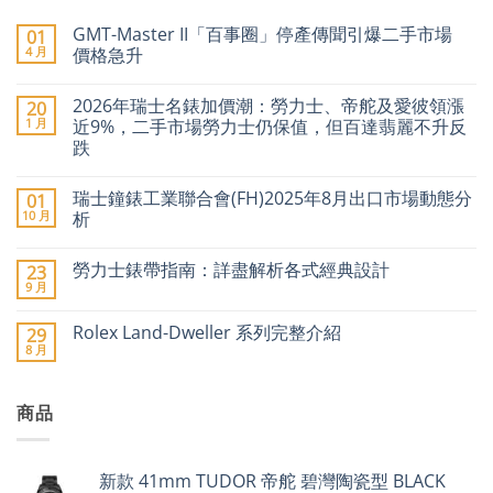
GMT-Master II「百事圈」停產傳聞引爆二手市場
01
4 月
價格急升
在
尚
〈GMT-
無
2026年瑞士名錶加價潮：勞力士、帝舵及愛彼領漲
20
Master
留
II「百
言
1 月
近9%，二手市場勞力士仍保值，但百達翡麗不升反
事
跌
圈」
停
在
尚
產
〈2026
無
傳
瑞士鐘錶工業聯合會(FH)2025年8月出口市場動態分
01
年
留
聞
瑞
言
10 月
析
引
士
爆
名
在
尚
二
錶
〈瑞
無
手
勞力士錶帶指南：詳盡解析各式經典設計
23
加
士
留
市
價
鐘
言
9 月
場
在
尚
潮：
錶
價
〈勞
無
勞
工
格
力
留
力
業
Rolex Land-Dweller 系列完整介紹
29
急
士
言
士、
聯
8 月
升〉
錶
在
帝
合
尚
中
帶
〈Rolex
舵
會
無
指
Land-
及
(FH)2025
留
南：
Dweller
愛
年
言
詳
商品
系
彼
8
盡
列
領
月
解
完
漲
出
析
整
近
口
各
介
9%，
市
新款 41mm TUDOR 帝舵 碧灣陶瓷型 BLACK
式
紹〉
二
場
經