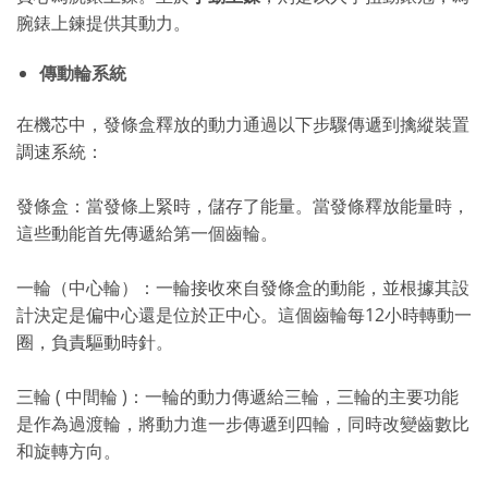
腕錶上鍊提供其動力。
傳動輪系統
在機芯中，發條盒釋放的動力通過以下步驟傳遞到擒縱裝置
調速系統：
發條盒：當發條上緊時，儲存了能量。當發條釋放能量時，
這些動能首先傳遞給第一個齒輪。
一輪（中心輪）：一輪接收來自發條盒的動能，並根據其設
計決定是偏中心還是位於正中心。這個齒輪每12小時轉動一
圈，負責驅動時針。
三輪 ( 中間輪 )：一輪的動力傳遞給三輪，三輪的主要功能
是作為過渡輪，將動力進一步傳遞到四輪，同時改變齒數比
和旋轉方向。