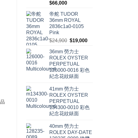
$
66,000
達
翡
麗
帝舵 TUDOR
不
升
36mm ROYAL
反
2836c1a0-0105
跌〉
中
Pink
原
目
$
24,900
$
19,000
始
前
36mm 勞力士
價
價
ROLEX OYSTER
格：
格：
PERPETUAL
$24,900。
$19,000。
126000-0016 彩色
紀念花紋錶面
41mm 勞力士
ROLEX OYSTER
PERPETUAL
產品
134300-0010 彩色
紀念花紋錶面
40mm 勞力士
ROLEX DAY-DATE