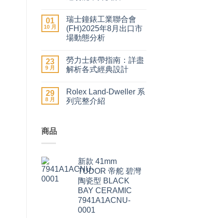
聞
在
尚
引
〈2026
無
爆
瑞士鐘錶工業聯合會
年
01
留
二
瑞
言
10 月
(FH)2025年8月出口市
手
士
市
場動態分析
名
場
錶
在
尚
價
加
〈瑞
無
格
價
勞力士錶帶指南：詳盡
士
23
留
急
潮：
鐘
言
升〉
9 月
解析各式經典設計
勞
錶
中
力
工
在
尚
士、
業
〈勞
無
帝
Rolex Land-Dweller 系
聯
力
29
留
舵
合
士
言
8 月
列完整介紹
及
會
錶
愛
(FH)2025
帶
在
尚
彼
年
指
〈Rolex
無
領
8
南：
Land-
留
漲
月
詳
Dweller
商品
言
近
出
盡
系
9%，
口
解
列
二
市
析
完
手
場
各
整
市
新款 41mm
動
式
介
場
態
經
紹〉
TUDOR 帝舵 碧灣
勞
分
典
中
力
陶瓷型 BLACK
析〉
設
士
中
計〉
BAY CERAMIC
仍
中
保
7941A1ACNU-
值，
0001
但
百