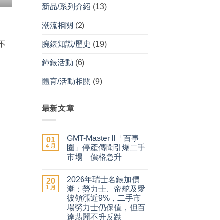
新品/系列介紹
(13)
潮流相關
(2)
腕錶知識/歷史
(19)
不
鐘錶活動
(6)
體育/活動相關
(9)
最新文章
GMT-Master II「百事
01
4 月
圈」停產傳聞引爆二手
市場 價格急升
在
尚
〈GMT-
無
2026年瑞士名錶加價
Master
20
留
II「百
言
1 月
潮：勞力士、帝舵及愛
事
彼領漲近9%，二手市
圈」
停
場勞力士仍保值，但百
產
達翡麗不升反跌
傳