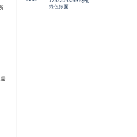
128235-0089 橄欖
綠色錶面
所
性需