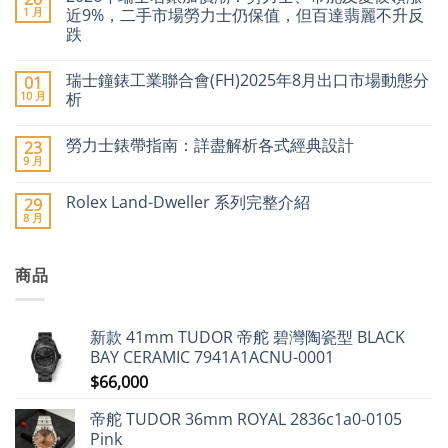
II「百
言
1 月
近9%，二手市場勞力士仍保值，但百達翡麗不升反
事
跌
圈」
停
在
尚
產
〈2026
無
傳
瑞士鐘錶工業聯合會(FH)2025年8月出口市場動態分
01
年
留
聞
瑞
言
10 月
析
引
士
爆
名
在
尚
二
錶
〈瑞
無
手
勞力士錶帶指南：詳盡解析各式經典設計
23
加
士
留
市
價
鐘
言
9 月
場
在
尚
潮：
錶
價
〈勞
無
勞
工
格
力
留
力
業
Rolex Land-Dweller 系列完整介紹
29
急
士
言
士、
聯
8 月
升〉
錶
在
帝
合
尚
中
帶
〈Rolex
舵
會
無
指
Land-
及
(FH)2025
留
南：
Dweller
愛
年
言
詳
商品
系
彼
8
盡
列
領
月
解
完
漲
出
析
整
近
口
各
介
9%，
市
新款 41mm TUDOR 帝舵 碧灣陶瓷型 BLACK
式
紹〉
二
場
經
中
手
動
BAY CERAMIC 7941A1ACNU-0001
典
市
態
設
$
66,000
場
分
計〉
勞
析〉
中
力
中
帝舵 TUDOR 36mm ROYAL 2836c1a0-0105
士
仍
Pink
保