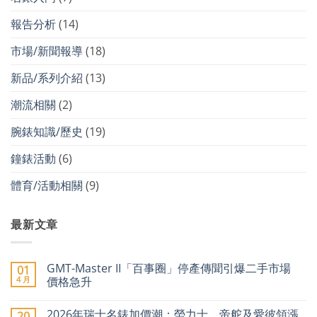
報告分析
(14)
市場/新聞報導
(18)
新品/系列介紹
(13)
潮流相關
(2)
腕錶知識/歷史
(19)
鐘錶活動
(6)
體育/活動相關
(9)
最新文章
GMT-Master II「百事圈」停產傳聞引爆二手市場
01
4 月
價格急升
在
尚
〈GMT-
無
2026年瑞士名錶加價潮：勞力士、帝舵及愛彼領漲
20
Master
留