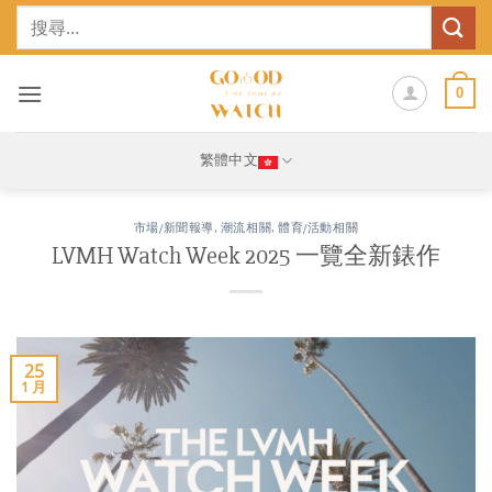
Skip
搜
to
尋
content
關
鍵
0
字:
繁體中文
市場/新聞報導
,
潮流相關
,
體育/活動相關
LVMH Watch Week 2025 一覽全新錶作
25
1 月