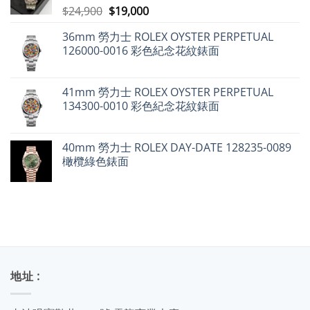
值，
原
目
$
24,900
$
19,000
但
始
前
百
達
36mm 勞力士 ROLEX OYSTER PERPETUAL
價
價
翡
126000-0016 彩色紀念花紋錶面
麗
格：
格：
不
$24,900。
$19,000。
升
反
跌〉
41mm 勞力士 ROLEX OYSTER PERPETUAL
中
134300-0010 彩色紀念花紋錶面
40mm 勞力士 ROLEX DAY-DATE 128235-0089
橄欖綠色錶面
地址 :