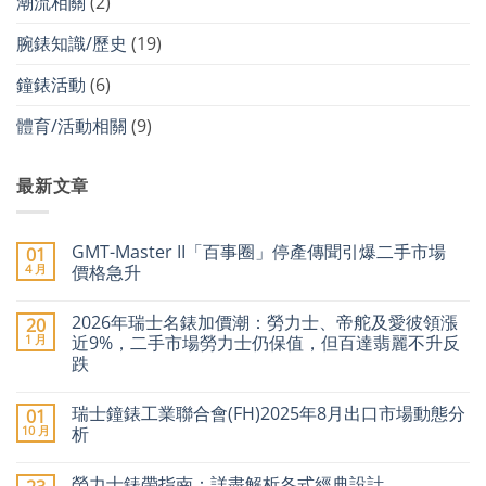
潮流相關
(2)
腕錶知識/歷史
(19)
鐘錶活動
(6)
體育/活動相關
(9)
最新文章
GMT-Master II「百事圈」停產傳聞引爆二手市場
01
4 月
價格急升
在
尚
〈GMT-
無
2026年瑞士名錶加價潮：勞力士、帝舵及愛彼領漲
20
Master
留
II「百
言
1 月
近9%，二手市場勞力士仍保值，但百達翡麗不升反
事
跌
圈」
停
在
尚
產
〈2026
無
傳
瑞士鐘錶工業聯合會(FH)2025年8月出口市場動態分
01
年
留
聞
瑞
言
10 月
析
引
士
爆
名
在
尚
二
錶
〈瑞
無
手
勞力士錶帶指南：詳盡解析各式經典設計
加
士
留