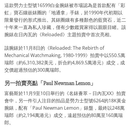
這款勞力士型號16599白金腕錶被市場認為是首款配有「彩
虹」寶石鑲嵌錶圈的「地通拿」手錶，於1990年代初期以
限量發行的形式推出。其錶圈鑲有多種顏色的藍寶石，近二
十年來一直為私人珍藏，僅有少數鑑賞家得以親眼目睹。該
腕錶在日內瓦的《Reloaded》主題拍賣中首次亮相。
該腕錶於11月8日的《Reloaded: The Rebirth of
Mechanical Watchmaking, 1980-1999》拍賣中以550.5萬
瑞郎（約6,310,382美元，折合約4,869.5萬港元）成交，成
交價超過預估的300萬瑞郎。
另一拍賣亮點「Paul Newman Lemon」
富藝斯於11月9至10日舉行的《名錶薈萃－日內瓦XX》拍賣
會中，另一件引人注目的拍品是勞力士型號6264的18K黃金
腕錶，配有「Paul Newman Lemon」錶盤，最終以248萬
瑞郎（約2,194萬港元）成交，遠超預估的80萬至160萬瑞
郎。