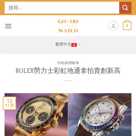
Skip
搜
to
尋
content
關
鍵
0
字:
繁體中文
市場/新聞報導
ROLEX勞力士彩虹地通拿拍賣創新高
12
11 月