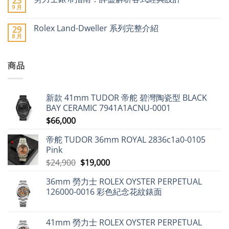
23
市
價
鐘
言
9 月
場
在
尚
潮：
錶
價
〈勞
無
勞
工
格
力
留
力
業
Rolex Land-Dweller 系列完整介紹
29
急
士
言
士、
聯
8 月
升〉
錶
在
帝
合
尚
中
帶
〈Rolex
舵
會
無
指
Land-
及
(FH)2025
留
南：
Dweller
愛
年
言
詳
商品
系
彼
8
盡
列
領
月
解
完
漲
出
析
整
近
口
各
介
9%，
市
新款 41mm TUDOR 帝舵 碧灣陶瓷型 BLACK
式
紹〉
二
場
經
中
手
動
BAY CERAMIC 7941A1ACNU-0001
典
市
態
設
$
66,000
場
分
計〉
勞
析〉
中
力
中
帝舵 TUDOR 36mm ROYAL 2836c1a0-0105
士
仍
Pink
保
值，
原
目
$
24,900
$
19,000
但
始
前
百
達
36mm 勞力士 ROLEX OYSTER PERPETUAL
價
價
翡
126000-0016 彩色紀念花紋錶面
麗
格：
格：
不
$24,900。
$19,000。
升
反
跌〉
41mm 勞力士 ROLEX OYSTER PERPETUAL
中