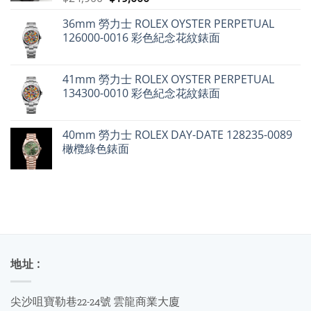
但
始
前
百
達
36mm 勞力士 ROLEX OYSTER PERPETUAL
價
價
翡
126000-0016 彩色紀念花紋錶面
麗
格：
格：
不
$24,900。
$19,000。
升
反
跌〉
41mm 勞力士 ROLEX OYSTER PERPETUAL
中
134300-0010 彩色紀念花紋錶面
40mm 勞力士 ROLEX DAY-DATE 128235-0089
橄欖綠色錶面
地址 :
尖沙咀寶勒巷22-24號 雲龍商業大廈