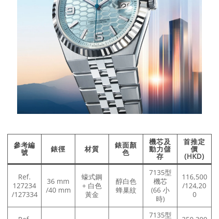
機芯及
首推定
參考編
錶面顏
錶徑
材質
動力儲
價
號
色
存
(HKD)
7135型
Ref.
蠔式鋼
116,500
36 mm
醇白色
機芯
127234
+ 白色
/124,20
/40 mm
蜂巢紋
(66 小
/127334
黃金
0
時)
7135型