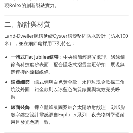
現Rolex的創新製錶實力。
二、設計與材質
Land-Dweller腕錶延續Oyster錶殼堅固防水設計（防水100
米），並在細節處採用下列特色：
一體式Flat Jubilee錶帶
：中央鍊節經磨光處理、邊緣鍊
節高科技磨砂表面，配合隱蔽式摺疊皇冠帶扣，展現無
縫連接的流暢線條。
錶圈細節
：蠔式鋼與白色黃金款、永恒玫瑰金款採三角
坑紋外圈，鉑金款則以冰藍色陶質錶面與坑紋完美呼
應。
錶面裝飾
：採立體蜂巢圖案結合太陽放射紋理，6與9點
數字鏤空設計靈感源自Explorer系列，夜光物料堅硬耐
用且發光色調一致。