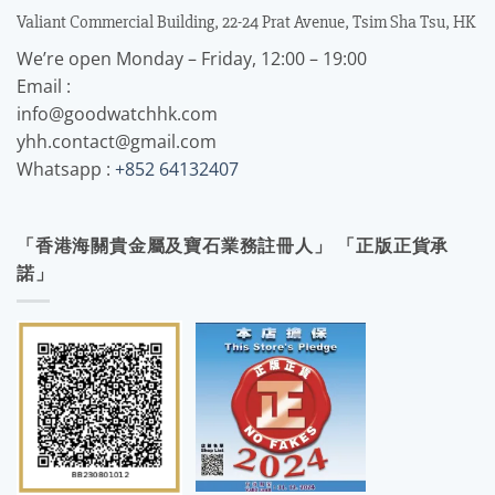
Valiant Commercial Building, 22-24 Prat Avenue, Tsim Sha Tsu, HK
We’re open Monday – Friday, 12:00 – 19:00
Email :
info@goodwatchhk.com
yhh.contact@gmail.com
Whatsapp :
+852 64132407
「香港海關貴金屬及寶石業務註冊人」 「正版正貨承
諾」