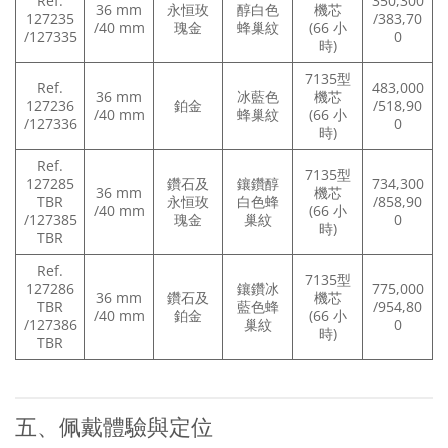
Ref.
350,300
36 mm
永恒玫
醇白色
機芯
127235
/383,70
/40 mm
瑰金
蜂巢紋
(66 小
/127335
0
時)
7135型
Ref.
483,000
36 mm
冰藍色
機芯
127236
鉑金
/518,90
/40 mm
蜂巢紋
(66 小
/127336
0
時)
Ref.
7135型
127285
鑽石及
鑲鑽醇
734,300
36 mm
機芯
TBR
永恒玫
白色蜂
/858,90
/40 mm
(66 小
/127385
瑰金
巢紋
0
時)
TBR
Ref.
7135型
127286
鑲鑽冰
775,000
36 mm
鑽石及
機芯
TBR
藍色蜂
/954,80
/40 mm
鉑金
(66 小
/127386
巢紋
0
時)
TBR
五、佩戴體驗與定位