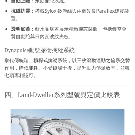
自動上鏈
：永動擺陀系統。
抗磁抗震
：搭載Syloxi矽游絲與兩個改良Paraflex緩震裝
置。
透明底蓋
：藍水晶底蓋展示精緻機芯裝飾，包括鏤空金
質自動陀與日內瓦波紋夾板。
Dynapulse動態脈衝擒縱系統
取代傳統瑞士槓桿式擒縱系統，以三枚滾動運動之輪系交替
作用，降低能耗、不受磁場干擾，提升動力傳遞效率，並獲
七項專利認可。
四、Land-Dweller系列型號與定價比較表