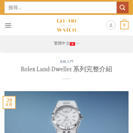
Skip
搜
to
尋
content
關
鍵
0
字:
繁體中文
名錶入門
Rolex Land-Dweller 系列完整介紹
29
8 月