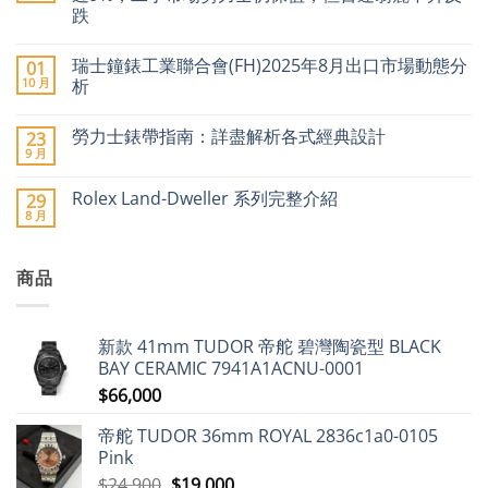
事
跌
圈」
停
在
尚
產
〈2026
無
傳
瑞士鐘錶工業聯合會(FH)2025年8月出口市場動態分
01
年
留
聞
瑞
言
10 月
析
引
士
爆
名
在
尚
二
錶
〈瑞
無
手
勞力士錶帶指南：詳盡解析各式經典設計
23
加
士
留
市
價
鐘
言
9 月
場
在
尚
潮：
錶
價
〈勞
無
勞
工
格
力
留
力
業
Rolex Land-Dweller 系列完整介紹
29
急
士
言
士、
聯
8 月
升〉
錶
在
帝
合
尚
中
帶
〈Rolex
舵
會
無
指
Land-
及
(FH)2025
留
南：
Dweller
愛
年
言
詳
商品
系
彼
8
盡
列
領
月
解
完
漲
出
析
整
近
口
各
介
9%，
市
新款 41mm TUDOR 帝舵 碧灣陶瓷型 BLACK
式
紹〉
二
場
經
中
手
動
BAY CERAMIC 7941A1ACNU-0001
典
市
態
設
$
66,000
場
分
計〉
勞
析〉
中
力
中
帝舵 TUDOR 36mm ROYAL 2836c1a0-0105
士
仍
Pink
保
值，
原
目
$
24,900
$
19,000