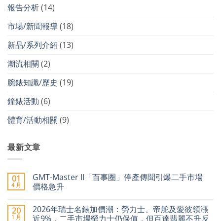
報告分析
(14)
市場/新聞報導
(18)
新品/系列介紹
(13)
潮流相關
(2)
腕錶知識/歷史
(19)
鐘錶活動
(6)
體育/活動相關
(9)
最新文章
GMT-Master II「百事圈」停產傳聞引爆二手市場
01
4 月
價格急升
在
尚
〈GMT-
無
2026年瑞士名錶加價潮：勞力士、帝舵及愛彼領漲
20
Master
留
II「百
言
1 月
近9%，二手市場勞力士仍保值，但百達翡麗不升反