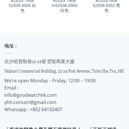
ROLEX 1908
ROLEX 1908
ROLEX1908
52509-0006 白
m52508-0006
52509-0002 黑
色
白色
色
地址 :
尖沙咀寶勒巷22-24號 雲龍商業大廈
Valiant Commercial Building, 22-24 Prat Avenue, Tsim Sha Tsu, HK
We’re open Monday – Friday, 12:00 – 19:00
Email :
info@goodwatchhk.com
yhh.contact@gmail.com
Whatsapp :
+852 64132407