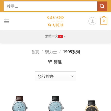
Skip
搜
to
尋
content
關
鍵
0
字:
繁體中文
首頁
/
勞力士
/
1908系列
篩選