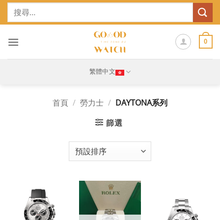
Skip
搜
to
尋
content
關
鍵
0
字:
繁體中文
首頁
/
勞力士
/
DAYTONA系列
篩選