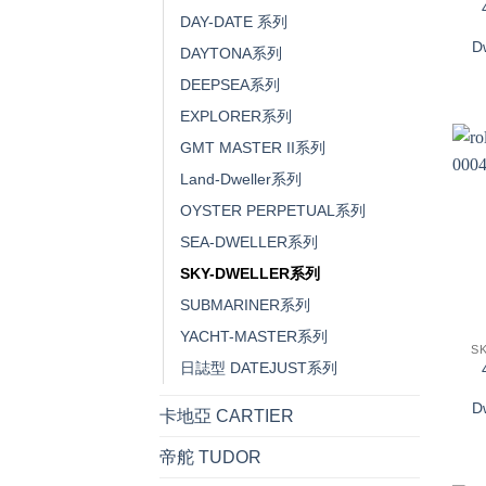
DAY-DATE 系列
D
DAYTONA系列
DEEPSEA系列
EXPLORER系列
GMT MASTER II系列
Land-Dweller系列
OYSTER PERPETUAL系列
SEA-DWELLER系列
SKY-DWELLER系列
SUBMARINER系列
+
YACHT-MASTER系列
S
日誌型 DATEJUST系列
D
卡地亞 CARTIER
帝舵 TUDOR