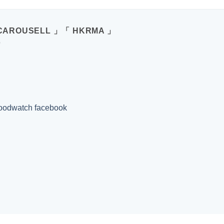
CAROUSELL 」「 HKRMA 」