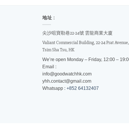
地址 :
尖沙咀寶勒巷22-24號 雲龍商業大廈
Valiant Commercial Building, 22-24 Prat Avenue,
Tsim Sha Tsu, HK
We’re open Monday – Friday, 12:00 – 19:
Email :
info@goodwatchhk.com
yhh.contact@gmail.com
Whatsapp :
+852 64132407