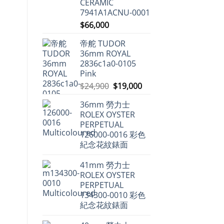
CERAMIC
仍
中
保
7941A1ACNU-0001
值，
但
$
66,000
百
達
翡
帝舵 TUDOR
麗
36mm ROYAL
不
升
2836c1a0-0105
反
Pink
跌〉
中
原
目
$
24,900
$
19,000
始
前
36mm 勞力士
價
價
ROLEX OYSTER
格：
格：
PERPETUAL
$24,900。
$19,000。
126000-0016 彩色
紀念花紋錶面
41mm 勞力士
ROLEX OYSTER
PERPETUAL
134300-0010 彩色
紀念花紋錶面