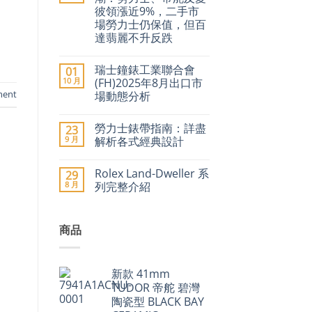
事
彼領漲近9%，二手市
圈」
停
場勞力士仍保值，但百
產
達翡麗不升反跌
傳
聞
在
尚
引
〈2026
無
爆
瑞士鐘錶工業聯合會
01
年
留
二
瑞
言
10 月
(FH)2025年8月出口市
手
士
ment
市
場動態分析
名
場
錶
在
尚
價
加
〈瑞
無
格
價
勞力士錶帶指南：詳盡
23
士
留
急
潮：
鐘
言
9 月
升〉
解析各式經典設計
勞
錶
中
力
工
在
尚
士、
業
〈勞
無
帝
Rolex Land-Dweller 系
29
聯
力
留
舵
合
士
言
8 月
列完整介紹
及
會
錶
愛
(FH)2025
帶
在
尚
彼
年
指
〈Rolex
無
領
8
南：
Land-
留
漲
商品
月
詳
Dweller
言
近
出
盡
系
9%，
口
解
列
二
市
析
完
手
場
各
整
市
新款 41mm
動
式
介
場
態
經
紹〉
TUDOR 帝舵 碧灣
勞
分
典
中
力
陶瓷型 BLACK BAY
析〉
設
士
中
計〉