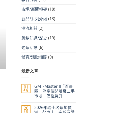
市場/新聞報導
(18)
新品/系列介紹
(13)
勞力士 價格 市場/新
2026年瑞士名錶加價潮：勞
潮流相關
(2)
9%，二手市場勞力士仍保值
腕錶知識/歷史
(19)
進入2026年，奢侈品市場迎
鐘錶活動
(6)
CONTINUE READ
體育/活動相關
(9)
最新文章
GMT-Master II「百事
01
4 月
圈」停產傳聞引爆二手
市場 價格急升
在
尚
〈GMT-
無
2026年瑞士名錶加價
20
Master
留
II「百
言
1 月
潮：勞力士、帝舵及愛