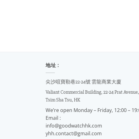
地址 :
尖沙咀寶勒巷22-24號 雲龍商業大廈
Valiant Commercial Building, 22-24 Prat Avenue,
Tsim Sha Tsu, HK
We’re open Monday – Friday, 12:00 – 19
Email :
info@goodwatchhk.com
yhh.contact@gmail.com