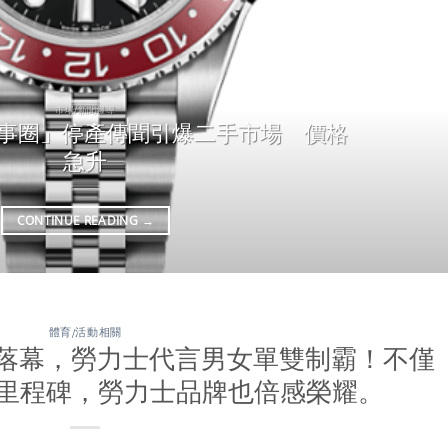
市場/新聞報導
 II「百事圈」停產傳聞引爆二手市場 價格
急升
CONTINUE READING
→
體育/活動相關
開賽落幕，勞力士代言男女單雙制霸！不僅
里程碑，勞力士品牌也倍感榮耀。