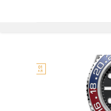
Skip
to
content
01
4 月