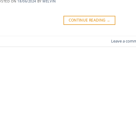
OSTED ON
18/06/2024
BY
MELVIN
CONTINUE READING
→
Leave a com