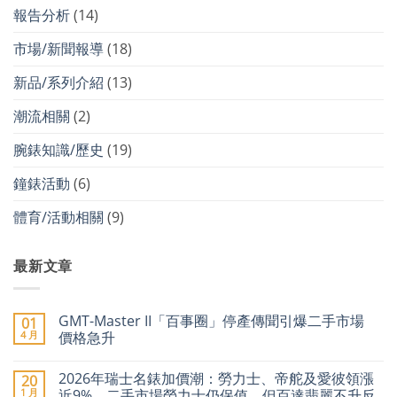
報告分析
(14)
市場/新聞報導
(18)
新品/系列介紹
(13)
潮流相關
(2)
腕錶知識/歷史
(19)
鐘錶活動
(6)
體育/活動相關
(9)
最新文章
GMT-Master II「百事圈」停產傳聞引爆二手市場
01
4 月
價格急升
在
尚
〈GMT-
無
2026年瑞士名錶加價潮：勞力士、帝舵及愛彼領漲
20
Master
留
II「百
言
1 月
近9%，二手市場勞力士仍保值，但百達翡麗不升反