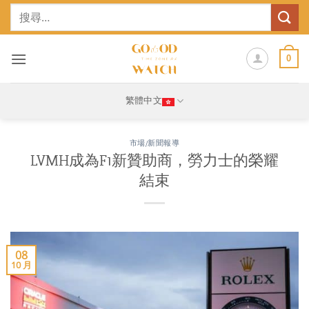
Skip
搜
to
尋
content
關
鍵
0
字:
繁體中文
市場/新聞報導
LVMH成為F1新贊助商，勞力士的榮耀
結束
08
10 月