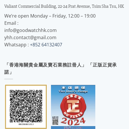
Valiant Commercial Building, 22-24 Prat Avenue, Tsim Sha Tsu, HK
We’re open Monday – Friday, 12:00 – 19:00
Email :
info@goodwatchhk.com
yhh.contact@gmail.com
Whatsapp :
+852 64132407
「香港海關貴金屬及寶石業務註冊人」 「正版正貨承
諾」