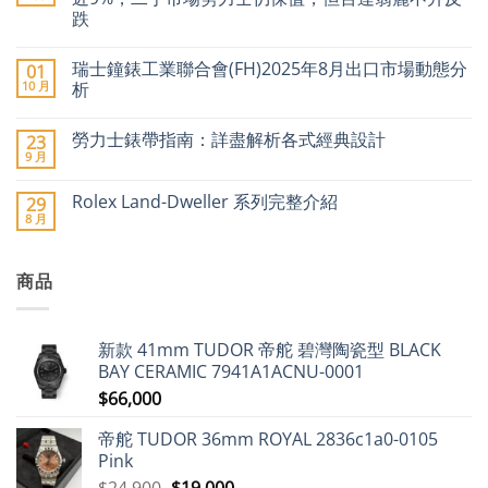
事
跌
圈」
停
在
尚
產
〈2026
無
傳
瑞士鐘錶工業聯合會(FH)2025年8月出口市場動態分
01
年
留
聞
瑞
言
10 月
析
引
士
爆
名
在
尚
二
錶
〈瑞
無
手
勞力士錶帶指南：詳盡解析各式經典設計
23
加
士
留
市
價
鐘
言
9 月
場
在
尚
潮：
錶
價
〈勞
無
勞
工
格
力
留
力
業
Rolex Land-Dweller 系列完整介紹
29
急
士
言
士、
聯
8 月
升〉
錶
在
帝
合
尚
中
帶
〈Rolex
舵
會
無
指
Land-
及
(FH)2025
留
南：
Dweller
愛
年
言
詳
商品
系
彼
8
盡
列
領
月
解
完
漲
出
析
整
近
口
各
介
9%，
市
新款 41mm TUDOR 帝舵 碧灣陶瓷型 BLACK
式
紹〉
二
場
經
中
手
動
BAY CERAMIC 7941A1ACNU-0001
典
市
態
設
$
66,000
場
分
計〉
勞
析〉
中
力
中
帝舵 TUDOR 36mm ROYAL 2836c1a0-0105
士
仍
Pink
保
值，
原
目
$
24,900
$
19,000