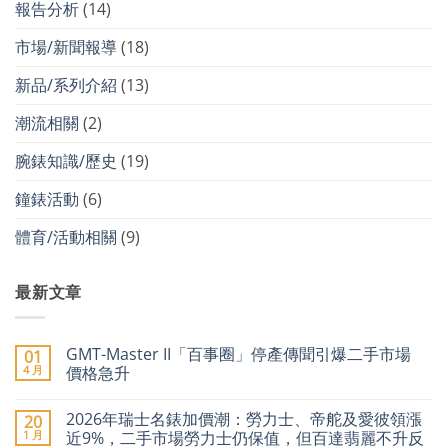
報告分析
(14)
市場/新聞報導
(18)
新品/系列介紹
(13)
潮流相關
(2)
腕錶知識/歷史
(19)
鐘錶活動
(6)
體育/活動相關
(9)
最新文章
GMT-Master II「百事圈」停產傳聞引爆二手市場
01
4 月
價格急升
在
尚
〈GMT-
無
2026年瑞士名錶加價潮：勞力士、帝舵及愛彼領漲
20
Master
留
II「百
言
1 月
近9%，二手市場勞力士仍保值，但百達翡麗不升反
事