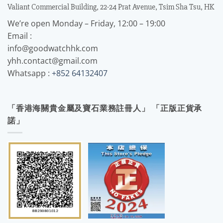
Valiant Commercial Building, 22-24 Prat Avenue, Tsim Sha Tsu, HK
We’re open Monday – Friday, 12:00 – 19:00
Email :
info@goodwatchhk.com
yhh.contact@gmail.com
Whatsapp :
+852 64132407
「香港海關貴金屬及寶石業務註冊人」 「正版正貨承
諾」