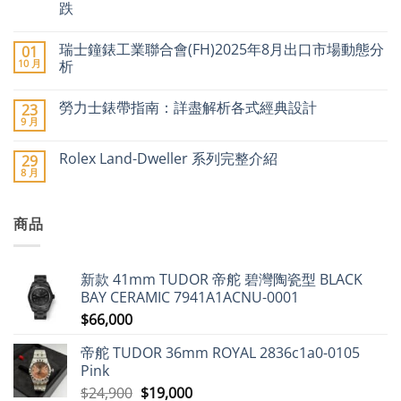
跌
圈」
停
在
尚
產
〈2026
無
傳
瑞士鐘錶工業聯合會(FH)2025年8月出口市場動態分
01
年
留
聞
瑞
言
10 月
析
引
士
爆
名
在
尚
二
錶
〈瑞
無
手
勞力士錶帶指南：詳盡解析各式經典設計
23
加
士
留
市
價
鐘
言
9 月
場
在
尚
潮：
錶
價
〈勞
無
勞
工
格
力
留
力
業
Rolex Land-Dweller 系列完整介紹
29
急
士
言
士、
聯
8 月
升〉
錶
在
帝
合
尚
中
帶
〈Rolex
舵
會
無
指
Land-
及
(FH)2025
留
南：
Dweller
愛
年
言
詳
商品
系
彼
8
盡
列
領
月
解
完
漲
出
析
整
近
口
各
介
9%，
市
新款 41mm TUDOR 帝舵 碧灣陶瓷型 BLACK
式
紹〉
二
場
經
中
手
動
BAY CERAMIC 7941A1ACNU-0001
典
市
態
設
$
66,000
場
分
計〉
勞
析〉
中
力
中
帝舵 TUDOR 36mm ROYAL 2836c1a0-0105
士
仍
Pink
保
值，
原
目
$
24,900
$
19,000
但