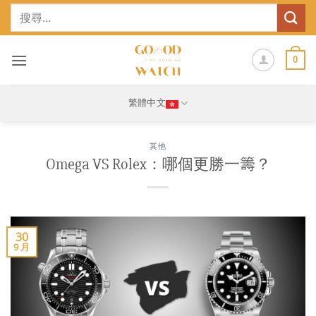
Skip
搜
to
尋
content
關
鍵
0
字:
繁體中文
其他
Omega VS Rolex：哪個更勝一籌？
30
9 月