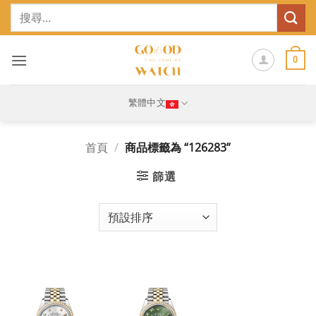
Skip
搜
to
尋
content
關
鍵
0
字:
繁體中文
首頁
/
商品標籤為 “126283”
篩選