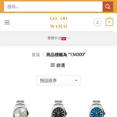
Skip
搜
to
尋
content
關
鍵
0
字:
繁體中文
首頁
/
商品標籤為 “134300”
篩選