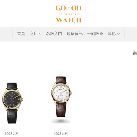
首頁
商店
名錶入門
鐘錶資訊
一刻錶館
其他
顯
+
1908系列
1908系列