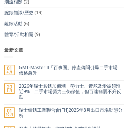
潮流相關
(2)
腕錶知識/歷史
(19)
鐘錶活動
(6)
體育/活動相關
(9)
最新文章
GMT-Master II「百事圈」停產傳聞引爆二手市場
01
4 月
價格急升
在
尚
〈GMT-
無
2026年瑞士名錶加價潮：勞力士、帝舵及愛彼領漲
20
Master
留
II「百
言
1 月
近9%，二手市場勞力士仍保值，但百達翡麗不升反
事
跌
圈」
停
在
尚
產
〈2026
無
傳
瑞士鐘錶工業聯合會(FH)2025年8月出口市場動態分
01
年
留
聞
瑞
言
10 月
析
引
士
爆
名
在
尚
二
錶
〈瑞
無
手