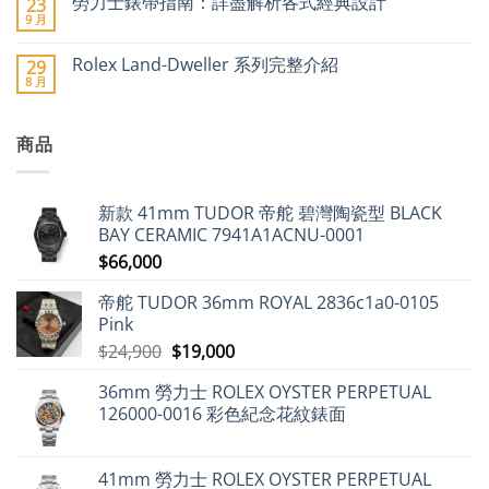
勞力士錶帶指南：詳盡解析各式經典設計
23
加
士
留
市
價
鐘
言
9 月
場
在
尚
潮：
錶
價
〈勞
無
勞
工
格
力
留
力
業
Rolex Land-Dweller 系列完整介紹
29
急
士
言
士、
聯
8 月
升〉
錶
在
帝
合
尚
中
帶
〈Rolex
舵
會
無
指
Land-
及
(FH)2025
留
南：
Dweller
愛
年
言
詳
商品
系
彼
8
盡
列
領
月
解
完
漲
出
析
整
近
口
各
介
9%，
市
新款 41mm TUDOR 帝舵 碧灣陶瓷型 BLACK
式
紹〉
二
場
經
中
手
動
BAY CERAMIC 7941A1ACNU-0001
典
市
態
設
$
66,000
場
分
計〉
勞
析〉
中
力
中
帝舵 TUDOR 36mm ROYAL 2836c1a0-0105
士
仍
Pink
保
值，
原
目
$
24,900
$
19,000
但
始
前
百
達
36mm 勞力士 ROLEX OYSTER PERPETUAL
價
價
翡
126000-0016 彩色紀念花紋錶面
麗
格：
格：
不
$24,900。
$19,000。
升
反
跌〉
41mm 勞力士 ROLEX OYSTER PERPETUAL
中