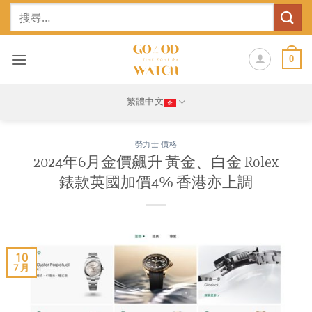
Skip
搜
to
尋
content
關
鍵
0
字:
繁體中文
勞力士 價格
2024年6月金價飆升 黃金、白金 Rolex
錶款英國加價4% 香港亦上調
10
7 月