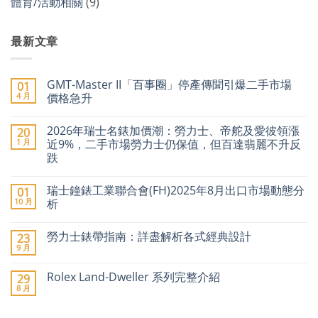
體育/活動相關
(9)
最新文章
GMT-Master II「百事圈」停產傳聞引爆二手市場
01
4 月
價格急升
在
尚
〈GMT-
無
2026年瑞士名錶加價潮：勞力士、帝舵及愛彼領漲
20
Master
留
II「百
言
1 月
近9%，二手市場勞力士仍保值，但百達翡麗不升反
事
跌
圈」
停
在
尚
產
〈2026
無
傳
瑞士鐘錶工業聯合會(FH)2025年8月出口市場動態分
01
年
留
聞
瑞
言
10 月
析
引
士
爆
名
在
尚
二
錶
〈瑞
無
手
勞力士錶帶指南：詳盡解析各式經典設計
23
加
士
留
市
價
鐘
言
9 月
場
在
尚
潮：
錶
價
〈勞
無
勞
工
格
力
留
力
業
Rolex Land-Dweller 系列完整介紹
29
急
士
言
士、
聯
8 月
升〉
錶
在
帝
合
尚
中
帶
〈Rolex
舵
會
無
指
Land-
及
(FH)2025
留
南：