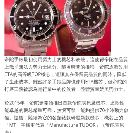
帝陀手錶最初使用勞力士的機芯和表殼，這使得帝陀在品質
上幾乎無法與勞力士區分。隨著時間的推移，帝陀逐漸改用
ETA的高等級TOP機芯，這讓其在保留高品質的同時，降低
了生產成本。雖然許多手錶品牌也使用ETA機芯，但帝陀的
打磨工藝被認為是行業中的佼佼者，整體質量媲美勞力士。
於2015年，帝陀更開始推出首款帝舵表原廠機芯。這款性
能卓越的機芯精準可靠，無懈可擊，能夠提供70小時動力儲
備。隨後，陸續為它的各類錶款研發新款機芯，機芯上的
「MT」字樣更代表「Manufacture TUDOR」（帝舵表原
廠）。