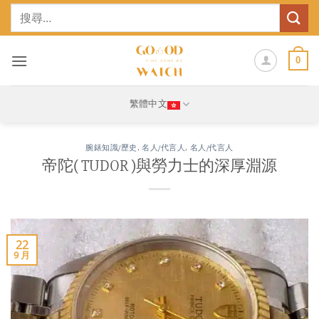
Skip
搜
to
尋
content
關
鍵
0
字:
繁體中文
腕錶知識/歷史
,
名人/代言人
,
名人/代言人
帝陀( TUDOR )與勞力士的深厚淵源
22
9 月