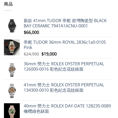
Dweller
愛
年
言
詳
商品
系
彼
8
盡
列
領
月
解
完
漲
出
析
整
近
口
各
介
9%，
市
新款 41mm TUDOR 帝舵 碧灣陶瓷型 BLACK
式
紹〉
二
場
經
中
手
動
BAY CERAMIC 7941A1ACNU-0001
典
市
態
設
$
66,000
場
分
計〉
勞
析〉
中
力
中
帝舵 TUDOR 36mm ROYAL 2836c1a0-0105
士
仍
Pink
保
值，
原
目
$
24,900
$
19,000
但
始
前
百
達
36mm 勞力士 ROLEX OYSTER PERPETUAL
價
價
翡
126000-0016 彩色紀念花紋錶面
麗
格：
格：
不
$24,900。
$19,000。
升
反
跌〉
41mm 勞力士 ROLEX OYSTER PERPETUAL
中
134300-0010 彩色紀念花紋錶面
40mm 勞力士 ROLEX DAY-DATE 128235-0089
橄欖綠色錶面