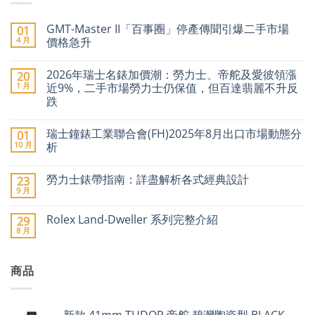
GMT-Master II「百事圈」停產傳聞引爆二手市場
01
4 月
價格急升
在
尚
〈GMT-
無
2026年瑞士名錶加價潮：勞力士、帝舵及愛彼領漲
20
Master
留
II「百
言
1 月
近9%，二手市場勞力士仍保值，但百達翡麗不升反
事
跌
圈」
停
在
尚
產
〈2026
無
傳
瑞士鐘錶工業聯合會(FH)2025年8月出口市場動態分
01
年
留
聞
瑞
言
10 月
析
引
士
爆
名
在
尚
二
錶
〈瑞
無
手
勞力士錶帶指南：詳盡解析各式經典設計
23
加
士
留
市
價
鐘
言
9 月
場
在
尚
潮：
錶
價
〈勞
無
勞
工
格
力
留
力
業
Rolex Land-Dweller 系列完整介紹
29
急
士
言
士、
聯
8 月
升〉
錶
在
帝
合
尚
中
帶
〈Rolex
舵
會
無
指
Land-
及
(FH)2025
留
南：
Dweller
愛
年
言
詳
商品
系
彼
8
盡
列
領
月
解
完
漲
出
析
整
近
口
各
介
9%，
市
新款 41mm TUDOR 帝舵 碧灣陶瓷型 BLACK
式