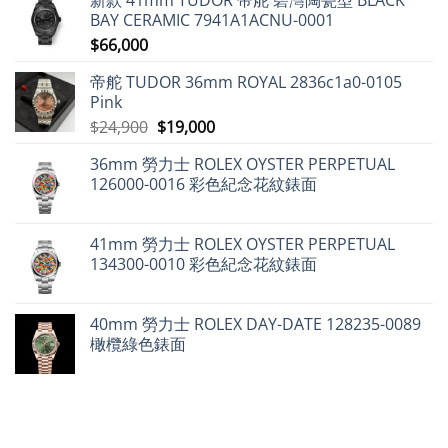
紹〉
二
場
經
中
手
動
BAY CERAMIC 7941A1ACNU-0001
典
市
態
設
$
66,000
場
分
計〉
勞
析〉
中
力
中
帝舵 TUDOR 36mm ROYAL 2836c1a0-0105
士
仍
Pink
保
值，
原
目
$
24,900
$
19,000
但
始
前
百
達
36mm 勞力士 ROLEX OYSTER PERPETUAL
價
價
翡
126000-0016 彩色紀念花紋錶面
麗
格：
格：
不
$24,900。
$19,000。
升
反
跌〉
41mm 勞力士 ROLEX OYSTER PERPETUAL
中
134300-0010 彩色紀念花紋錶面
40mm 勞力士 ROLEX DAY-DATE 128235-0089
橄欖綠色錶面