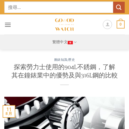
Skip
搜
to
尋
content
關
鍵
0
字:
繁體中文
腕錶知識/歷史
探索勞力士使用的904L不銹鋼，了解
其在鐘錶業中的優勢及與316L鋼的比較
11
8 月