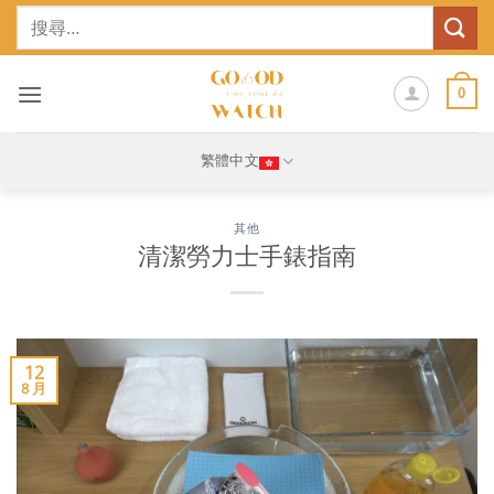
Skip
搜
to
尋
content
關
鍵
0
字:
繁體中文
其他
清潔勞力士手錶指南
12
8 月