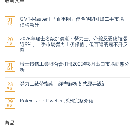
最新文章
GMT-Master II「百事圈」停產傳聞引爆二手市場
01
4 月
價格急升
在
尚
〈GMT-
無
2026年瑞士名錶加價潮：勞力士、帝舵及愛彼領漲
20
Master
留
II「百
言
1 月
近9%，二手市場勞力士仍保值，但百達翡麗不升反
事
跌
圈」
停
在
尚
產
〈2026
無
傳
瑞士鐘錶工業聯合會(FH)2025年8月出口市場動態分
01
年
留
聞
瑞
言
10 月
析
引
士
爆
名
在
尚
二
錶
〈瑞
無
手
勞力士錶帶指南：詳盡解析各式經典設計
23
加
士
留
市
價
鐘
言
9 月
場
在
尚
潮：
錶
價
〈勞
無
勞
工
格
力
留
力
業
Rolex Land-Dweller 系列完整介紹
29
急
士
言
士、
聯
8 月
升〉
錶
在
帝
合
尚
中
帶
〈Rolex
舵
會
無
指
Land-
及
(FH)2025
留
南：
Dweller
愛
年
言
詳
商品
系
彼
8
盡
列
領
月
解
完
漲
出
析
整
近
口