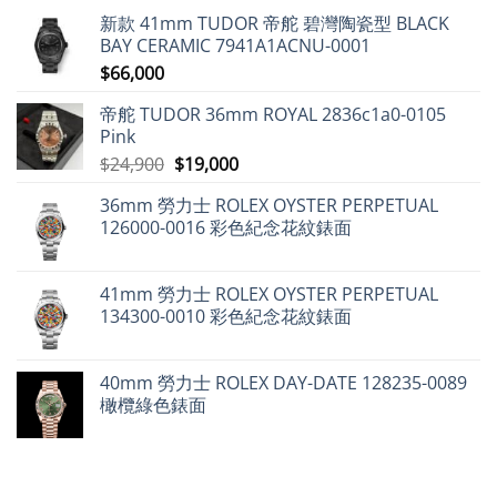
各
介
9%，
市
新款 41mm TUDOR 帝舵 碧灣陶瓷型 BLACK
式
紹〉
二
場
經
中
手
動
BAY CERAMIC 7941A1ACNU-0001
典
市
態
設
$
66,000
場
分
計〉
勞
析〉
中
力
中
帝舵 TUDOR 36mm ROYAL 2836c1a0-0105
士
仍
Pink
保
值，
原
目
$
24,900
$
19,000
但
始
前
百
達
36mm 勞力士 ROLEX OYSTER PERPETUAL
價
價
翡
126000-0016 彩色紀念花紋錶面
麗
格：
格：
不
$24,900。
$19,000。
升
反
跌〉
41mm 勞力士 ROLEX OYSTER PERPETUAL
中
134300-0010 彩色紀念花紋錶面
40mm 勞力士 ROLEX DAY-DATE 128235-0089
橄欖綠色錶面