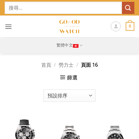
Skip
搜
to
尋
content
關
鍵
0
字:
繁體中文
首頁
/
勞力士
/
頁面 16
篩選