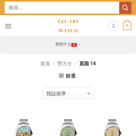
Skip
搜
to
尋
content
關
鍵
0
字:
繁體中文
首頁
/
勞力士
/
頁面 14
篩選