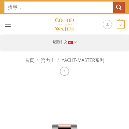
Skip
搜
to
尋
content
關
鍵
0
字:
繁體中文
首頁
/
勞力士
/
YACHT-MASTER系列