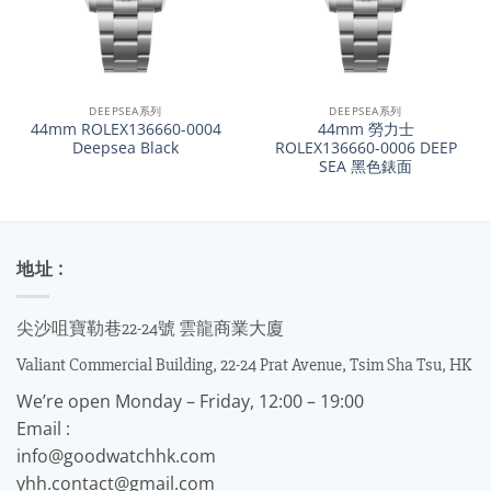
DEEPSEA系列
DEEPSEA系列
44mm ROLEX136660-0004
44mm 勞力士
Deepsea Black
ROLEX136660-0006 DEEP
SEA 黑色錶面
地址 :
尖沙咀寶勒巷22-24號 雲龍商業大廈
Valiant Commercial Building, 22-24 Prat Avenue, Tsim Sha Tsu, HK
We’re open Monday – Friday, 12:00 – 19:00
Email :
info@goodwatchhk.com
yhh.contact@gmail.com