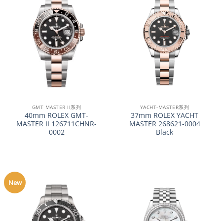
GMT MASTER II系列
YACHT-MASTER系列
40mm ROLEX GMT-
37mm ROLEX YACHT
MASTER II 126711CHNR-
MASTER 268621-0004
0002
Black
New