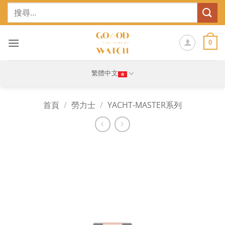
Skip
搜
to
尋
content
關
鍵
0
字:
繁體中文
首頁
/
勞力士
/
YACHT-MASTER系列