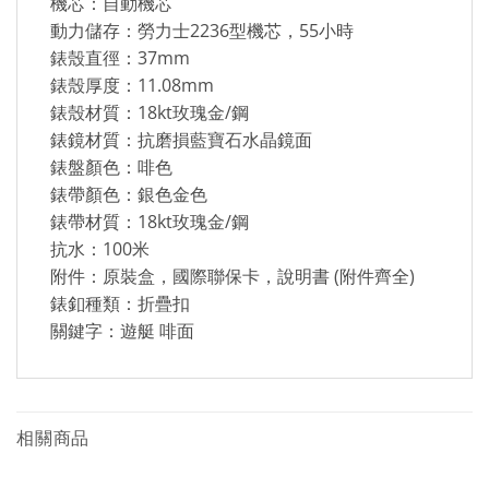
機芯：自動機芯
動力儲存：勞力士2236型機芯，55小時
錶殼直徑：37mm
錶殼厚度：11.08mm
錶殼材質：18kt玫瑰金/鋼
錶鏡材質：抗磨損藍寶石水晶鏡面
錶盤顏色：啡色
錶帶顏色：銀色金色
錶帶材質：18kt玫瑰金/鋼
抗水：100米
附件：原裝盒，國際聯保卡，說明書 (附件齊全)
錶釦種類：折疊扣
關鍵字：遊艇 啡面
相關商品