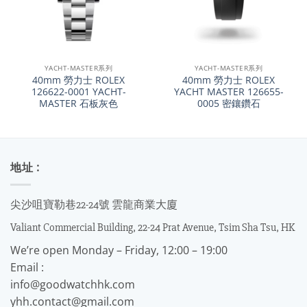
YACHT-MASTER系列
YACHT-MASTER系列
40mm 勞力士 ROLEX
40mm 勞力士 ROLEX
126622-0001 YACHT-
YACHT MASTER 126655-
MASTER 石板灰色
0005 密鑲鑽石
地址 :
尖沙咀寶勒巷22-24號 雲龍商業大廈
Valiant Commercial Building, 22-24 Prat Avenue, Tsim Sha Tsu, HK
We’re open Monday – Friday, 12:00 – 19:00
Email :
info@goodwatchhk.com
yhh.contact@gmail.com