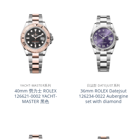
YACHT-MASTER系列
日誌型 DATEJUST系列
40mm 勞力士 ROLEX
36mm ROLEX Datejsut
126621-0002 YACHT-
126234-0022 Aubergine
MASTER 黑色
set with diamond