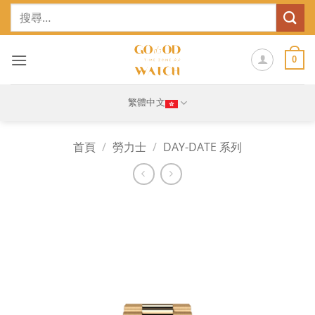
Skip
搜
to
尋
content
關
鍵
0
字:
繁體中文
首頁
/
勞力士
/
DAY-DATE 系列