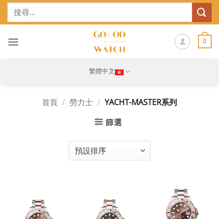
Skip
搜
to
尋
content
關
鍵
0
字:
繁體中文
首頁
/
勞力士
/
YACHT-MASTER系列
篩選