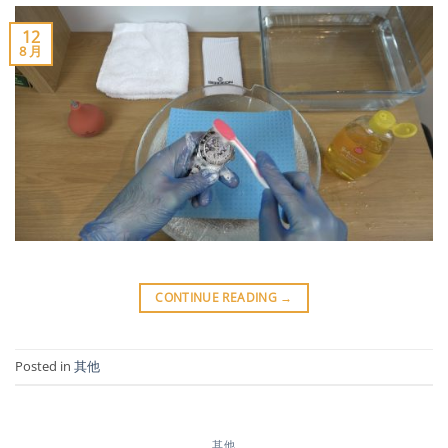
12
8 月
CONTINUE READING
→
Posted in
其他
其他