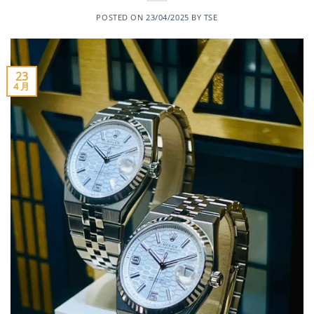
POSTED ON
23/04/2025
BY
TSE
23
4 月