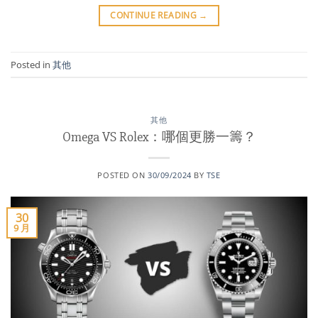
CONTINUE READING
→
Posted in
其他
其他
Omega VS Rolex：哪個更勝一籌？
POSTED ON
30/09/2024
BY
TSE
30
9 月