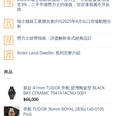
20
II「百
言
1 月
近9%，二手市場勞力士仍保值，但百達翡麗不升反
事
跌
圈」
停
在
尚
產
〈2026
無
傳
瑞士鐘錶工業聯合會(FH)2025年8月出口市場動態分
01
年
留
聞
瑞
言
10 月
析
引
士
爆
名
在
尚
二
錶
〈瑞
無
手
勞力士錶帶指南：詳盡解析各式經典設計
23
加
士
留
市
價
鐘
言
9 月
場
在
尚
潮：
錶
價
〈勞
無
勞
工
格
力
留
力
業
Rolex Land-Dweller 系列完整介紹
29
急
士
言
士、
聯
8 月
升〉
錶
在
帝
合
尚
中
帶
〈Rolex
舵
會
無
指
Land-
及
(FH)2025
留
南：
Dweller
愛
年
言
詳
商品
系
彼
8
盡
列
領
月
解
完
漲
出
析
整
近
口
各
介
9%，
市
新款 41mm TUDOR 帝舵 碧灣陶瓷型 BLACK
式
紹〉
二
場
經
中
手
動
BAY CERAMIC 7941A1ACNU-0001
典
市
態
設
$
66,000
場
分
計〉
勞
析〉
中
力
中
帝舵 TUDOR 36mm ROYAL 2836c1a0-0105
士
仍
Pink
保