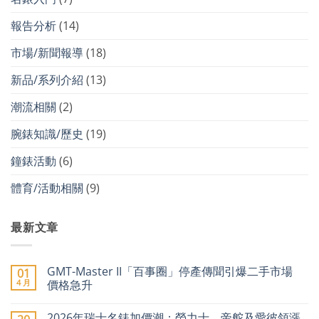
報告分析
(14)
市場/新聞報導
(18)
新品/系列介紹
(13)
潮流相關
(2)
腕錶知識/歷史
(19)
鐘錶活動
(6)
體育/活動相關
(9)
最新文章
GMT-Master II「百事圈」停產傳聞引爆二手市場
01
4 月
價格急升
在
尚
〈GMT-
無
2026年瑞士名錶加價潮：勞力士、帝舵及愛彼領漲
Master
留