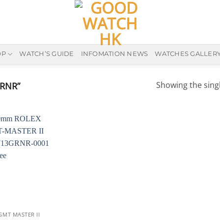
OP
WATCH’S GUIDE
INFOMATION NEWS
WATCHES GALLER
Showing the singl
GRNR”
GMT MASTER II