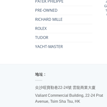
PATEK PHILIPPE
G
PRE-OWNED
RICHARD MILLE
ROLEX
TUDOR
YACHT-MASTER
地址 :
尖沙咀寶勒巷22-24號 雲龍商業大廈
Valiant Commercial Building, 22-24 Prat
Avenue, Tsim Sha Tsu, HK