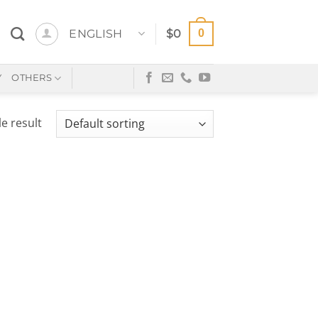
0
ENGLISH
$
0
Y
OTHERS
e result