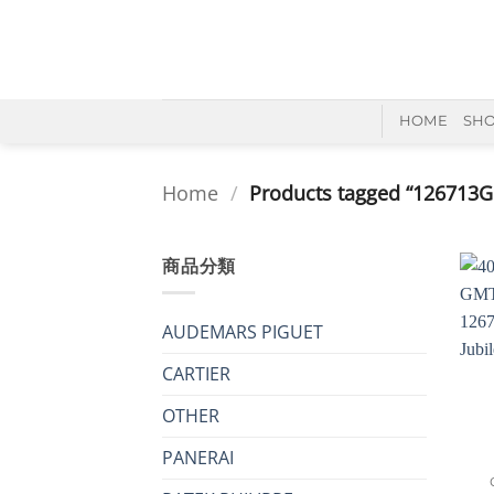
Skip
to
content
HOME
SH
Home
/
Products tagged “126713
商品分類
AUDEMARS PIGUET
CARTIER
OTHER
+
PANERAI