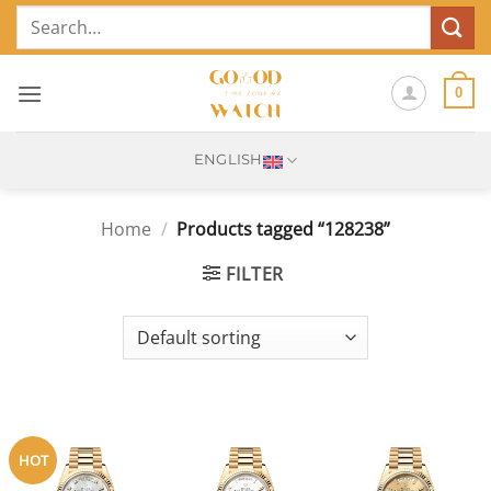
Skip
Search
to
for:
content
0
ENGLISH
Home
/
Products tagged “128238”
FILTER
HOT