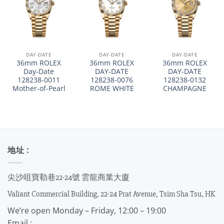
DAY-DATE
DAY-DATE
DAY-DATE
36mm ROLEX
36mm ROLEX
36mm ROLEX
Day-Date
DAY-DATE
DAY-DATE
128238-0011
128238-0076
128238-0132
Mother-of-Pearl
ROME WHITE
CHAMPAGNE
地址 :
尖沙咀寶勒巷22-24號 雲龍商業大廈
Valiant Commercial Building, 22-24 Prat Avenue, Tsim Sha Tsu, HK
We’re open Monday – Friday, 12:00 – 19:00
Email :