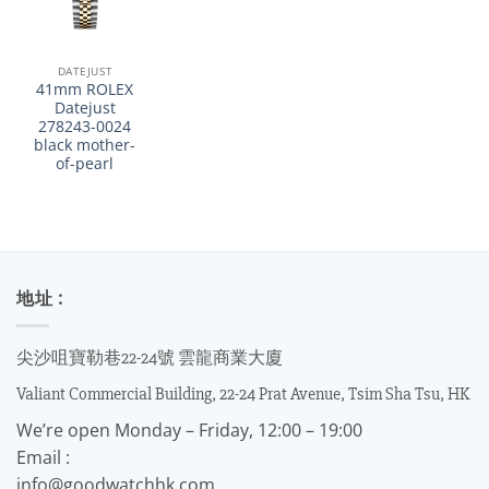
DATEJUST
41mm ROLEX
Datejust
278243-0024
black mother-
of-pearl
地址 :
尖沙咀寶勒巷22-24號 雲龍商業大廈
Valiant Commercial Building, 22-24 Prat Avenue, Tsim Sha Tsu, HK
We’re open Monday – Friday, 12:00 – 19:00
Email :
info@goodwatchhk.com