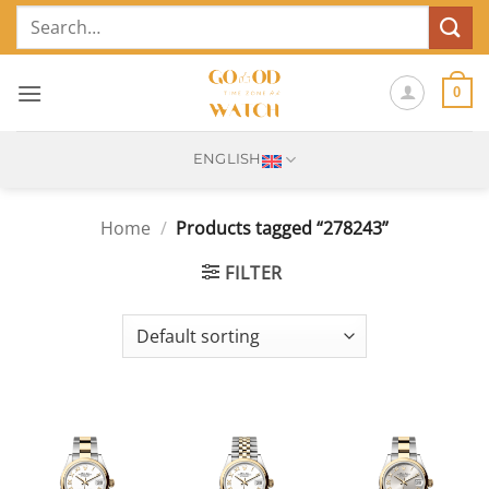
Skip
Search
to
for:
content
0
ENGLISH
Home
/
Products tagged “278243”
FILTER