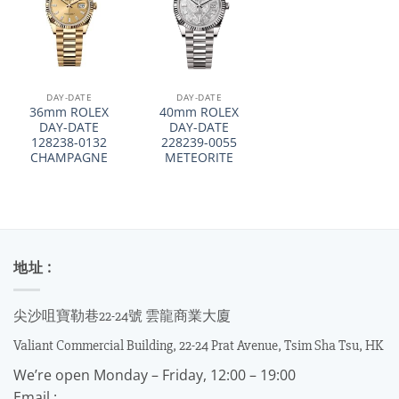
DAY-DATE
DAY-DATE
36mm ROLEX
40mm ROLEX
DAY-DATE
DAY-DATE
128238-0132
228239-0055
CHAMPAGNE
METEORITE
地址 :
尖沙咀寶勒巷22-24號 雲龍商業大廈
Valiant Commercial Building, 22-24 Prat Avenue, Tsim Sha Tsu, HK
We’re open Monday – Friday, 12:00 – 19:00
Email :