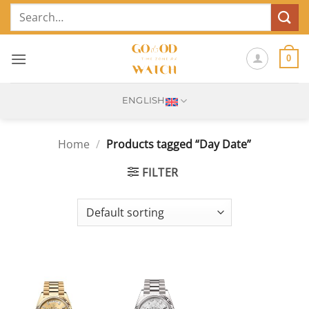
Skip
Search
to
for:
content
0
ENGLISH
Home
/
Products tagged “Day Date”
FILTER