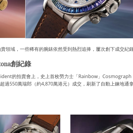
拍賣領域，一些稀有的腕錶依然受到熱烈追捧，屢次創下成交紀
tona
創紀錄
esident的拍賣會上，史上首枚勞力士「Rainbow」Cosmograph
錶以超過550萬瑞郎（約4,870萬港元）成交，刷新了自動上鍊地通