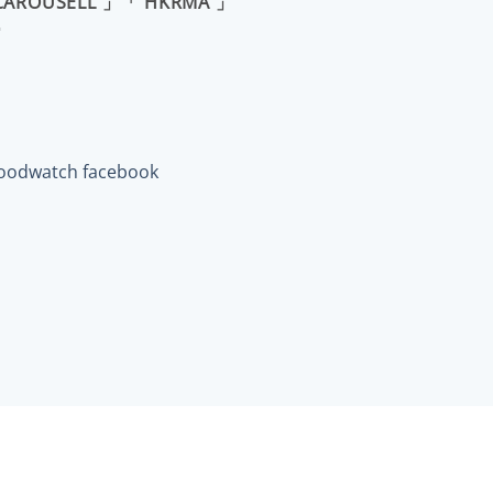
CAROUSELL 」「 HKRMA 」