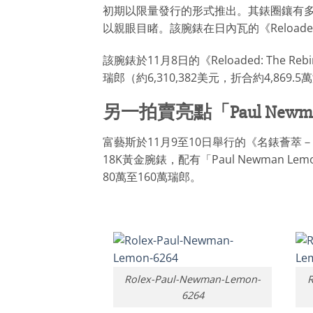
初期以限量發行的形式推出。其錶圈鑲有
以親眼目睹。該腕錶在日內瓦的《Reload
該腕錶於11月8日的《Reloaded: The Rebirt
瑞郎（約6,310,382美元，折合約4,86
另一拍賣亮點「Paul Newma
富藝斯於11月9至10日舉行的《名錶薈萃
18K黃金腕錶，配有「Paul Newman 
80萬至160萬瑞郎。
Rolex-Paul-Newman-Lemon-
R
6264