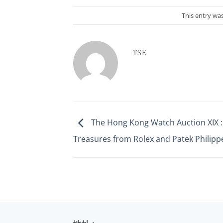
This entry wa
TSE
The Hong Kong Watch Auction XIX : 
Treasures from Rolex and Patek Philipp