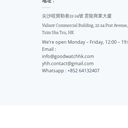
地址 :
尖沙咀寶勒巷22-24號 雲龍商業大廈
Valiant Commercial Building, 22-24 Prat Avenue,
Tsim Sha Tsu, HK
We’re open Monday – Friday, 12:00 – 19
Email :
info@goodwatchhk.com
yhh.contact@gmail.com
Whatsapp :
+852 64132407