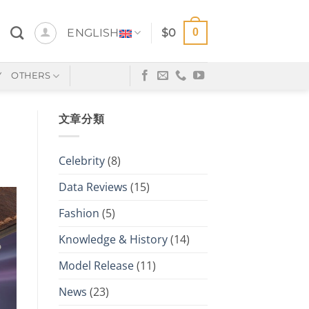
0
ENGLISH
$
0
Y
OTHERS
文章分類
Celebrity
(8)
Data Reviews
(15)
Fashion
(5)
Knowledge & History
(14)
Model Release
(11)
News
(23)