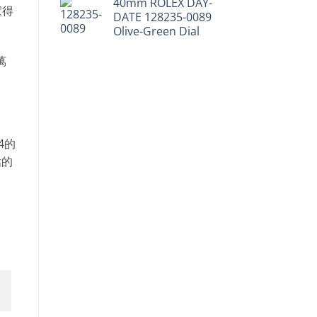
40mm ROLEX DAY-
家得
DATE 128235-0089
Olive-Green Dial
萬
4的
估的
-