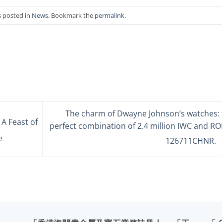
s posted in
News
. Bookmark the
permalink
.
The charm of Dwayne Johnson’s watches: 
A Feast of
perfect combination of 2.4 million IWC and R
e
126711CHNR.