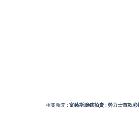
相關新聞 :
富藝斯腕錶拍賣 : 勞力士首款彩虹