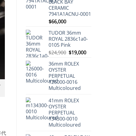
BLACK BAY
CERAMIC
7941A1ACNU-0001
$
66,000
TUDOR 36mm
ROYAL 2836c1a0-
Rolex-Rainbow-Cosmograph-
0105 Pink
Daytona-16599
Original
Current
$
24,900
$
19,000
price
price
36mm ROLEX
was:
is:
OYSTER
$24,900.
$19,000.
PERPETUAL
126000-0016
-
Multicoloured
41mm ROLEX
OYSTER
PERPETUAL
134300-0010
Multicoloured
年代