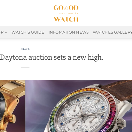
OP
WATCH’S GUIDE
INFOMATION NEWS
WATCHES GALLER
NEWS
aytona auction sets a new high.