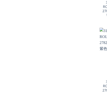
RO
27
+
RO
27