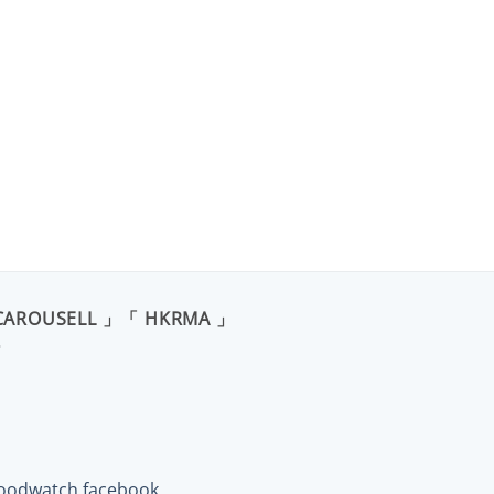
CAROUSELL 」「 HKRMA 」