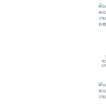
+
RO
27