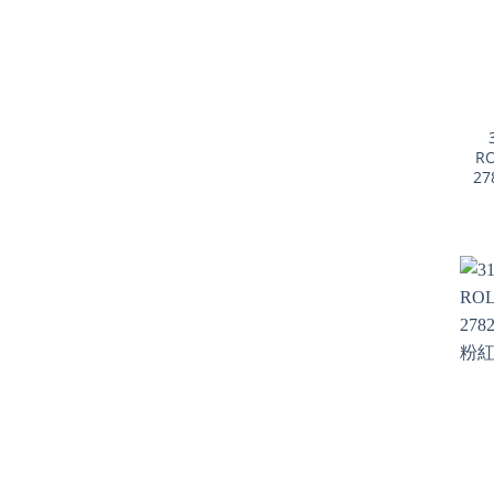
+
RO
27
+