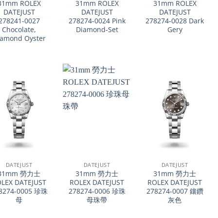
31mm ROLEX
31mm ROLEX
31mm ROLEX
DATEJUST
DATEJUST
DATEJUST
278241-0027
278274-0024 Pink
278274-0028 Dark
Chocolate,
Diamond-Set
Gery
iamond Oyster
+
+
DATEJUST
DATEJUST
DATEJUST
31mm 勞力士
31mm 勞力士
31mm 勞力士
LEX DATEJUST
ROLEX DATEJUST
ROLEX DATEJUST
8274-0005 珍珠
278274-0006 珍珠
278274-0007 鑲鑽
母
母珠帶
灰色