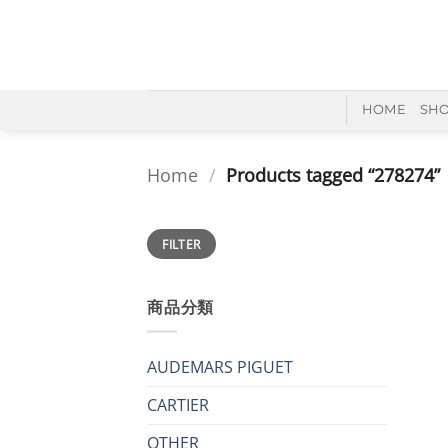
Skip
to
content
HOME
SH
Home
/
Products tagged “278274”
Min
Max
FILTER
price
price
商品分類
AUDEMARS PIGUET
CARTIER
+
OTHER