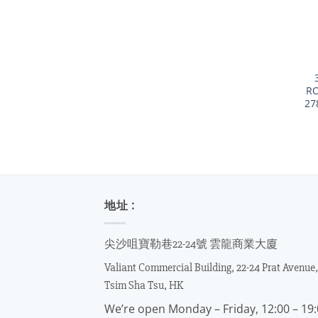
+
RO
27
地址 :
尖沙咀寶勒巷22-24號 雲龍商業大廈
Valiant Commercial Building, 22-24 Prat Avenue,
Tsim Sha Tsu, HK
We’re open Monday – Friday, 12:00 – 19