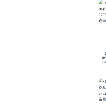
+
RO
27