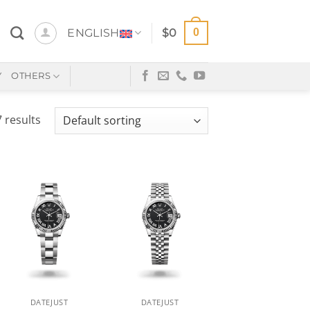
0
ENGLISH
$
0
Y
OTHERS
 results
+
+
DATEJUST
DATEJUST