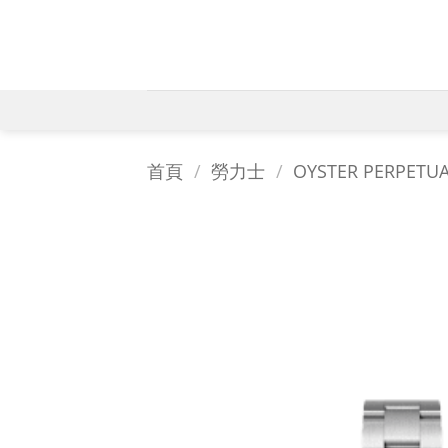
Skip
to
content
首頁
/
勞力士
/
OYSTER PERPET