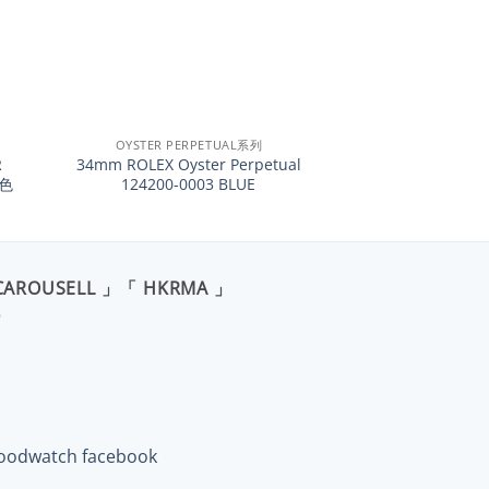
+
OYSTER PERPETUAL系列
R
34mm ROLEX Oyster Perpetual
藍色
124200-0003 BLUE
CAROUSELL 」「 HKRMA 」