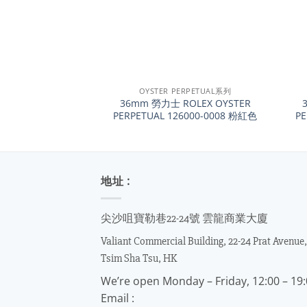
+
+
OYSTER PERPETUAL系列
36mm 勞力士 ROLEX OYSTER
PERPETUAL 126000-0008 粉紅色
P
地址 :
尖沙咀寶勒巷22-24號 雲龍商業大廈
Valiant Commercial Building, 22-24 Prat Avenue,
Tsim Sha Tsu, HK
We’re open Monday – Friday, 12:00 – 19
Email :