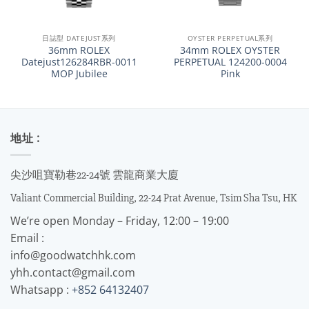
日誌型 DATEJUST系列
OYSTER PERPETUAL系列
36mm ROLEX
34mm ROLEX OYSTER
Datejust126284RBR-0011
PERPETUAL 124200-0004
MOP Jubilee
Pink
地址 :
尖沙咀寶勒巷22-24號 雲龍商業大廈
Valiant Commercial Building, 22-24 Prat Avenue, Tsim Sha Tsu, HK
We’re open Monday – Friday, 12:00 – 19:00
Email :
info@goodwatchhk.com
yhh.contact@gmail.com
Whatsapp :
+852 64132407