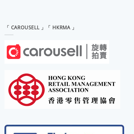
「 CAROUSELL 」「 HKRMA 」