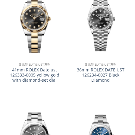
日誌型 DATEJUST系列
日誌型 DATEJUST系列
41mm ROLEX Datejust
36mm ROLEX DATEJUST
126333-0005 yellow gold
126234-0027 Black
with diamond-set dial
Diamond