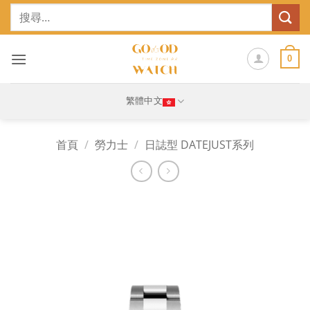
Skip
搜
to
尋
content
關
鍵
0
字:
繁體中文
首頁
/
勞力士
/
日誌型 DATEJUST系列