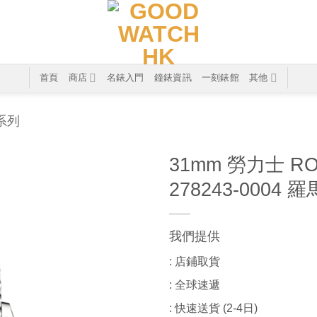
首頁
商店
名錶入門
鐘錶資訊
一刻錶館
其他
T系列
31mm 勞力士 RO
278243-0004
我們提供
: 店鋪取貨
: 全球速遞
: 快速送貨 (2-4日)