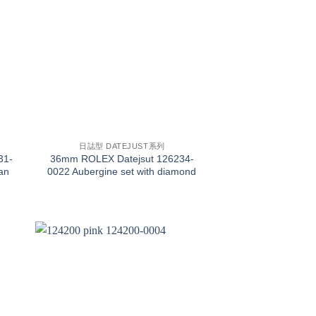
+
日誌型 DATEJUST系列
31-
36mm ROLEX Datejsut 126234-
an
0022 Aubergine set with diamond