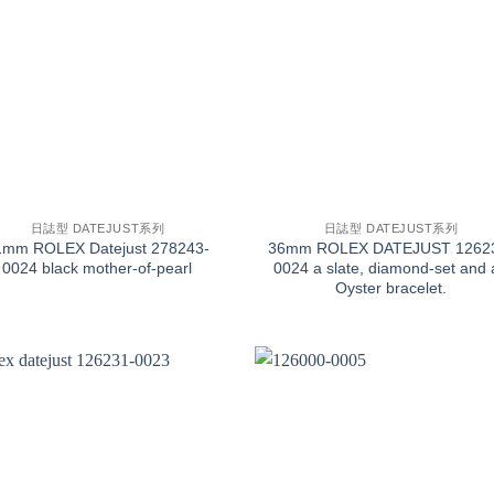
+
日誌型 DATEJUST系列
日誌型 DATEJUST系列
1mm ROLEX Datejust 278243-
36mm ROLEX DATEJUST 1262
0024 black mother-of-pearl
0024 a slate, diamond-set and 
Oyster bracelet.